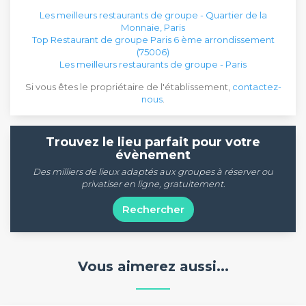
Les meilleurs restaurants de groupe - Quartier de la
Monnaie, Paris
Top Restaurant de groupe Paris 6 ème arrondissement
(75006)
Les meilleurs restaurants de groupe - Paris
Si vous êtes le propriétaire de l'établissement,
contactez-
nous
.
Trouvez le lieu parfait pour votre
évènement
Des milliers de lieux adaptés aux groupes à réserver ou
privatiser en ligne, gratuitement.
Rechercher
Vous aimerez aussi...