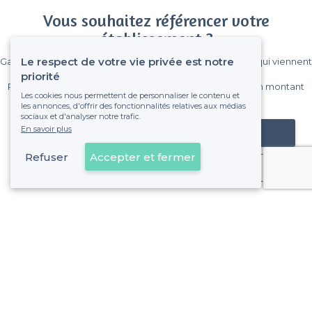
Vous souhaitez référencer votre
établissement ?
Le respect de votre vie privée est notre
Gagnez de nombreux clients parmi le million de visiteurs qui viennent
sur Privateaser chaque mois.
priorité
Pas de commissions et sans engagement, vous payez un montant
Les cookies nous permettent de personnaliser le contenu et
fixe sans risque de voir déraper la facture.
les annonces, d'offrir des fonctionnalités relatives aux médias
sociaux et d'analyser notre trafic.
En savoir plus
Référencer mon établissement
Refuser
Accepter et fermer
Déjà client
À propos de Privateaser
Privateaser Media