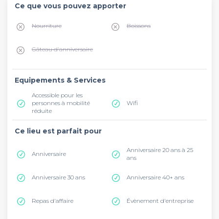
Ce que vous pouvez apporter
Nourriture
Boissons
Gâteau d'anniversaire
Equipements & Services
Accessible pour les
personnes à mobilité
Wifi
réduite
Ce lieu est parfait pour
Anniversaire 20 ans à 25
Anniversaire
ans
Anniversaire 30 ans
Anniversaire 40+ ans
Repas d'affaire
Évènement d'entreprise