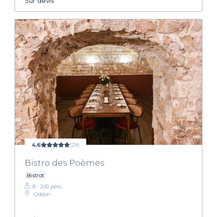
Sur devis
4,6
(29)
Bistro des Poèmes
Bistrot
8 - 200 pers.
Odéon