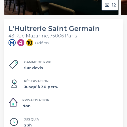
12
L'Huitrerie Saint Germain
43 Rue Mazarine, 75006 Paris
Odéon
GAMME DE PRIX
Sur devis
RÉSERVATION
Jusqu’à 30 pers.
PRIVATISATION
Non
JUSQU'À
23h