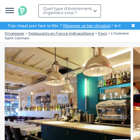
Quel type d'évènement
organisez-vous ?
✖
Trop chaud pour faire la fête ?
Réservez un bar climatisé
! ❄️🎉
Privateaser
Restaurants en France métropolitaine
Paris
L'Huitrerie
Saint Germain