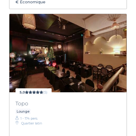
€
Économique
5,0
(5)
Topo
Lounge
1 - 174 pers.
Quartier latin