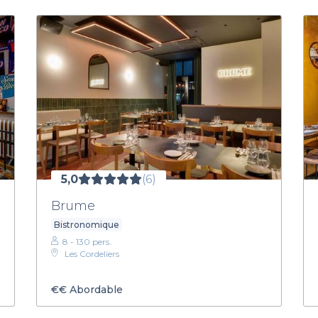
5,0
(6)
Brume
Bistronomique
8 - 130 pers.
Les Cordeliers
€€
Abordable