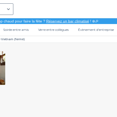
p chaud pour faire la fête ?
Réservez un bar climatisé
! ❄️🎉
Soirée entre amis
Verre entre collègues
Évènement d'entreprise
 Vietnam (fermé)