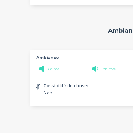
Ambianc
Ambiance
Calme
Animée
💃
Possibilité de danser
Non