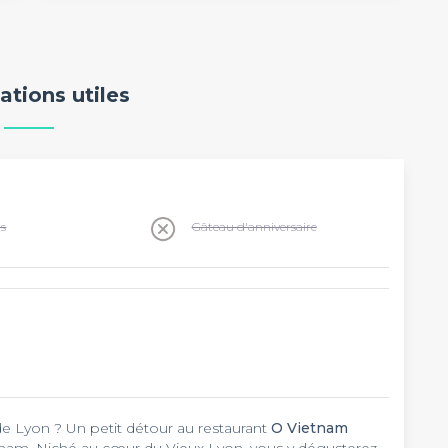
ations utiles
ns
Gâteau d'anniversaire
 de Lyon ? Un petit détour au restaurant
O Vietnam