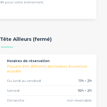
illir pour votre événement.
s anniversaires, afterworks entre collègues. Vous
n buvant des bières, le tout à un prix très raisonnable.
oût, ce lieu véhiculera une atmosphère intimiste qui
Tête Ailleurs (fermé)
 que vous soyez convaincus de la qualité de
La Tête
devis sur Privateaser !
Horaires de réservation
Peuvent être différents des horaires d'ouverture
au public
Du lundi au vendredi
11h – 2h
Samedi
16h – 2h
Dimanche
non réservable