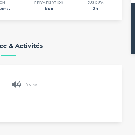
ION
PRIVATISATION
JUSQU'À
pers.
Non
2h
e & Activités
Festive