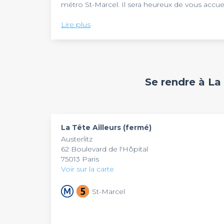
métro St-Marcel. Il sera heureux de vous accue
Cet endroit chaleureux est le lieu idéal pour vo
Lire plus
pouvez y déguster des assiettes de tapas tout e
Le lieu idéal pour les amoureux de l'apéro !
Dans une ambiance sobre mais non dénuée de g
sera de bonne augure pour votre réception.
Se rendre à La 
On vous a donné nos meilleurs arguments pour
Ailleurs
, si vous voulez le réserver réclamez un 
La Tête Ailleurs (fermé)
Austerlitz
62 Boulevard de l'Hôpital
75013 Paris
Voir sur la carte
St-Marcel