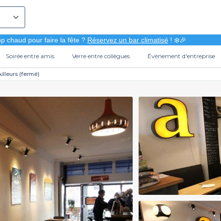
p chaud pour faire la fête ?
Réservez un bar climatisé
! ❄️🎉
Soirée entre amis
Verre entre collègues
Évènement d'entreprise
illeurs (fermé)