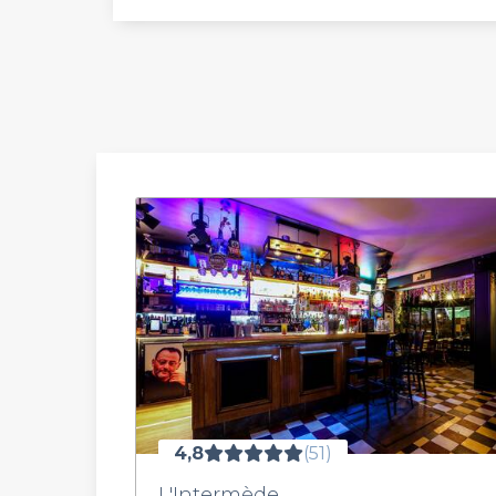
4,8
(51)
L'Intermède