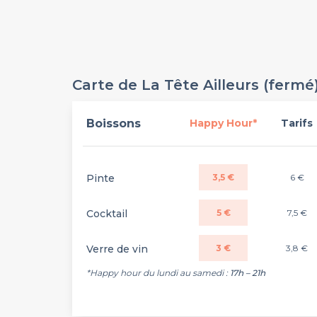
Carte de La Tête Ailleurs (fermé
Boissons
Happy Hour*
Tarifs
Pinte
3,5 €
6 €
Cocktail
5 €
7,5 €
Verre de vin
3 €
3,8 €
*Happy hour du lundi au samedi :
17h – 21h