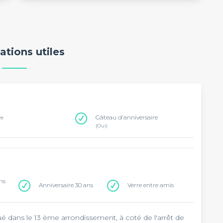
ations utiles
ns
Gâteau d'anniversaire
(Oui)
ns
Anniversaire 30 ans
Verre entre amis
tué dans le 13 ème arrondissement, à coté de l'arrêt de