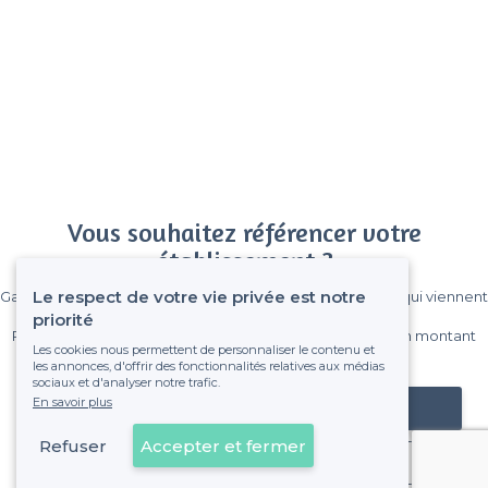
Vous souhaitez référencer votre
établissement ?
Le respect de votre vie privée est notre
Gagnez de nombreux clients parmi le million de visiteurs qui viennent
sur Privateaser chaque mois.
priorité
Pas de commissions et sans engagement, vous payez un montant
Les cookies nous permettent de personnaliser le contenu et
fixe sans risque de voir déraper la facture.
les annonces, d'offrir des fonctionnalités relatives aux médias
sociaux et d'analyser notre trafic.
En savoir plus
Référencer mon établissement
Refuser
Accepter et fermer
Déjà client