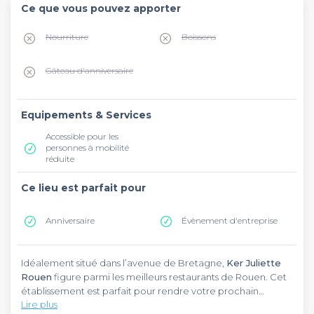
Ce que vous pouvez apporter
Nourriture
Boissons
Gâteau d'anniversaire
Equipements & Services
Accessible pour les
personnes à mobilité
réduite
Ce lieu est parfait pour
Anniversaire
Évènement d'entreprise
Idéalement situé dans l’avenue de Bretagne,
Ker Juliette
Rouen
figure parmi les meilleurs restaurants de Rouen. Cet
établissement est parfait pour rendre votre prochain
Lire plus
évènement inoubliable. En effet, il dispose de tous les