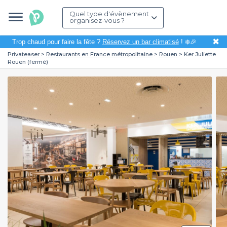
Quel type d'évènement
organisez-vous ?
✖
Trop chaud pour faire la fête ?
Réservez un bar climatisé
! ❄️🎉
Privateaser
Restaurants en France métropolitaine
Rouen
Ker Juliette
Rouen (fermé)