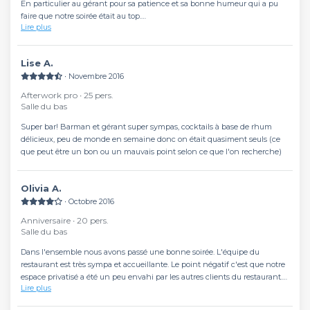
En particulier au gérant pour sa patience et sa bonne humeur qui a pu
faire que notre soirée était au top.
Lire plus
Tout était délicieux des entrées au cocktails.
Je recommande fortement pour tous vos événements privés, la salle du
bas privatisable est grande et possibilité de mettre sa propre musique
Lise A.
∙ Novembre 2016
Afterwork pro ∙ 25 pers.
Salle du bas
Super bar! Barman et gérant super sympas, cocktails à base de rhum
délicieux, peu de monde en semaine donc on était quasiment seuls (ce
que peut être un bon ou un mauvais point selon ce que l'on recherche)
Olivia A.
∙ Octobre 2016
Anniversaire ∙ 20 pers.
Salle du bas
Dans l'ensemble nous avons passé une bonne soirée. L'équipe du
restaurant est très sympa et accueillante. Le point négatif c'est que notre
espace privatisé a été un peu envahi par les autres clients du restaurant.
Lire plus
Si vous voulez vraiment y faire une soirée privée ce n'est pas adapté. Mais
nous avons pu mettre notre musique! Les plats sont bons, en particulier