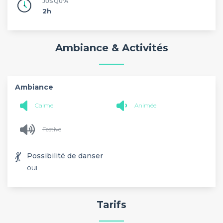
JUSQU'À
2h
Ambiance & Activités
Ambiance
Calme
Animée
Festive
💃
Possibilité de danser
oui
Tarifs