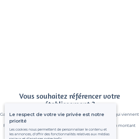
Vous souhaitez référencer votre
établissement ?
Le respect de votre vie privée est notre
Gagnez de nombreux clients parmi le million de visiteurs qui viennent
sur Privateaser chaque mois.
priorité
Pas de commissions et sans engagement, vous payez un montant
Les cookies nous permettent de personnaliser le contenu et
fixe sans risque de voir déraper la facture.
les annonces, d'offrir des fonctionnalités relatives aux médias
sociaux et d'analyser notre trafic.