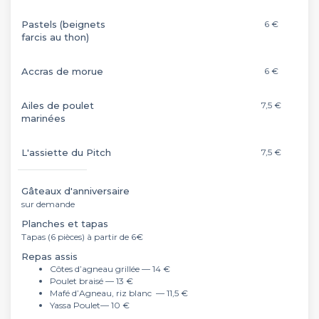
Pastels (beignets
6 €
farcis au thon)
Accras de morue
6 €
Ailes de poulet
7,5 €
marinées
L'assiette du Pitch
7,5 €
Gâteaux d'anniversaire
sur demande
Planches et tapas
Tapas (6 pièces) à partir de 6€
Repas assis
Côtes d’agneau grillée — 14 €
Poulet braisé — 13 €
Mafé d’Agneau, riz blanc — 11,5 €
Yassa Poulet— 10 €