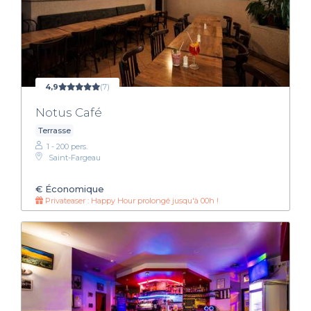
4,9
(7)
Notus Café
Terrasse
1 - 200 pers.
Saint-Fargeau
€
Économique
Privateaser : Happy Hour prolongé jusqu'à 00h !