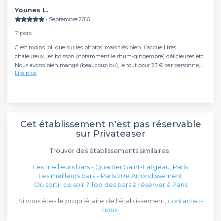
les entrées et les cotelettes d'agneau, et les boissons typiquement
Younes L.
africaines, pas de soda ou jus de fruits classiques. Merci encore!!
∙ Septembre 2016
7 pers.
C'est moins joli que sur les photos, mais très bien. L’accueil très
chaleureux, les boisson (notamment le rhum-gingembre) délicieuses etc.
Nous avons bien mangé (beaucoup bu), le tout pour 23 € par personne,
Lire plus
avec un super service.
Seul petit bémol, la seule personne à avoir pris du poisson a été malade
pendant la nuit, sans que l'on puisse relier avec certitude.
Cet établissement n'est pas réservable
sur Privateaser
Trouver des établissements similaires :
Les meilleurs bars - Quartier Saint-Fargeau, Paris
Les meilleurs bars - Paris 20e Arrondissement
Où sortir ce soir ? Top des bars à réserver à Paris
Si vous êtes le propriétaire de l'établissement,
contactez-
nous
.