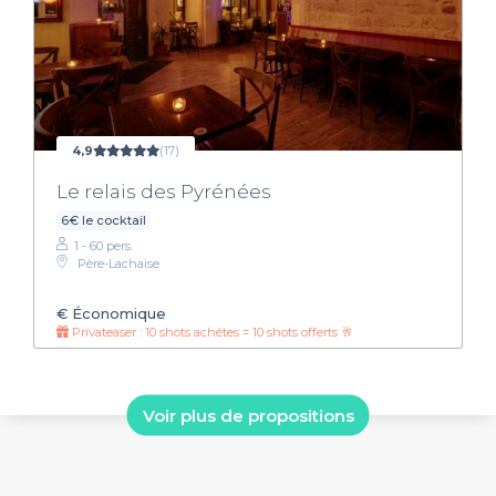
4,9
(17)
Le relais des Pyrénées
6€ le cocktail
1 - 60 pers.
Père-Lachaise
€
Économique
Privateaser : 10 shots achétes = 10 shots offerts 🥂
Voir plus de propositions