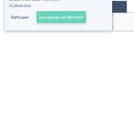
En savoir plus
Référencer mon établissement
Refuser
Accepter et fermer
Déjà client
À propos de Privateaser
Privateaser Media
Privateaser en Espagne
Aide
Référencer mon établissement
Politique de protection des données
Conditions générales d'utilisation