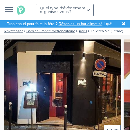
Quel type d'évènement
organisez-vous ?
✖
Trop chaud pour faire la fête ?
Réservez un bar climatisé
! ❄️🎉
Privateaser
Bars en France métropolitaine
Paris
Le Pitch Me (Fermé)