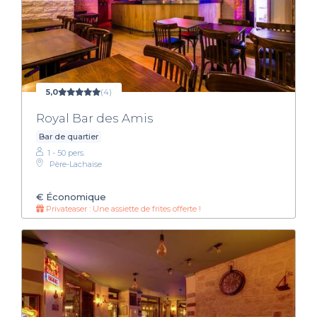
5,0
(4)
Royal Bar des Amis
Bar de quartier
1 - 50 pers.
Père-Lachaise
€
Économique
Privateaser : Une assiette de frites offerte !