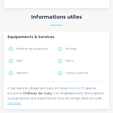
Informations utiles
Equipements & Services
Matériel de projection
Terrasse
Wifi
Micro
Vestiaire
Traiteur externe
C’est dans le village de Guiry en Vexin
dans le 95
que se
trouve le
Château de Guiry
. Cet établissement d’exception
vous propose une expérience hors du temps dans un cadre
Lire plus
inhabituel en pleine campagne. Vous pourrez y organiser
tous vos
Plongez vous dans une atmosphère atypique avec
événements professionnels
comme par exemple
ce