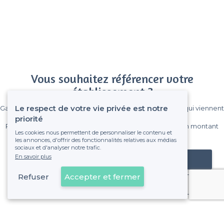
Vous souhaitez référencer votre
établissement ?
Le respect de votre vie privée est notre
Gagnez de nombreux clients parmi le million de visiteurs qui viennent
sur Privateaser chaque mois.
priorité
Pas de commissions et sans engagement, vous payez un montant
Les cookies nous permettent de personnaliser le contenu et
fixe sans risque de voir déraper la facture.
les annonces, d'offrir des fonctionnalités relatives aux médias
sociaux et d'analyser notre trafic.
En savoir plus
Référencer mon établissement
Refuser
Accepter et fermer
Déjà client