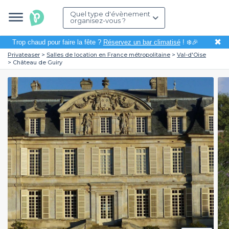
Quel type d'évènement
organisez-vous ?
✖
Trop chaud pour faire la fête ?
Réservez un bar climatisé
! ❄️🎉
Privateaser
Salles de location en France métropolitaine
Val-d'Oise
Château de Guiry