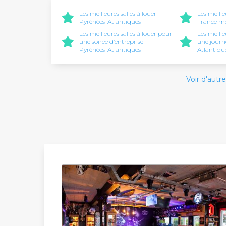
Les meilleures salles à louer -
Les meille
Pyrénées-Atlantiques
France mé
Les meilleures salles à louer pour
Les meille
une soirée d’entreprise -
une journ
Pyrénées-Atlantiques
Atlantiqu
Voir d'autre