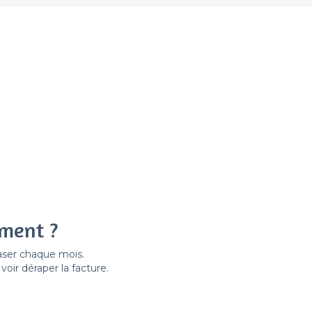
ement ?
easer chaque mois.
ir déraper la facture.