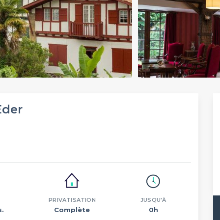
Eder
PRIVATISATION
JUSQU'À
s.
Complète
0h