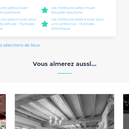
ures salles à louer -
Les meilleures salles à louer -
tropolitaine
Nouvelle-Aquitaine
ures salles à louer pour
Les meilleures salles à louer pour
ée d’étude - Pyrénées-
une conférence - Pyrénées-
es
Atlantiques
s sélections de lieux
Vous aimerez aussi...