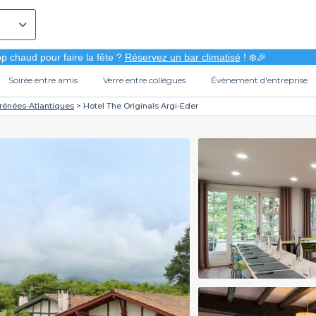
p chaud pour faire la fête ?
Réservez un bar climatisé
! ❄️🎉
Soirée entre amis
Verre entre collègues
Évènement d'entreprise
rénées-Atlantiques
Hotel The Originals Argi-Eder