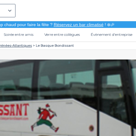
p chaud pour faire la fête ?
Réservez un bar climatisé
! ❄️🎉
Soirée entre amis
Verre entre collègues
Évènement d'entreprise
rénées-Atlantiques
Le Basque Bondissant