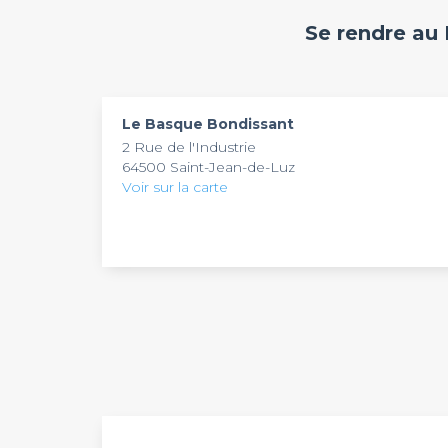
Accompagnement sur-mesure, sélection complè
Se rendre au
évènement professionnel est un enjeu de premi
Internet dénombre plus de 3 000 lieux en Fran
professionnels : hôtels, galeries, rooftops, lo
Privateaser. Venez vous inspirer et trouvez la
sa
Le Basque Bondissant
2 Rue de l'Industrie
64500 Saint-Jean-de-Luz
Voir sur la carte