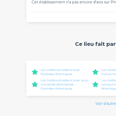
Cet établissement n'a pas encore d'avis sur Pri
Ce lieu fait pa
Les meilleures salles à louer -
Les meille
Pyrénées-Atlantiques
France mé
Les meilleures salles à louer pour
Les meille
une soirée d’entreprise -
une journ
Pyrénées-Atlantiques
Atlantiqu
Voir d'autre