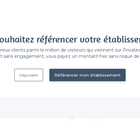
ouhaitez référencer votre établiss
x clients parmi le million de visiteurs qui viennent sur Privat
 sans engagement, vous payez un montant fixe sans risque de vo
Référencer mon établissement
Déjà client
Nous contacter
 établissement
contact@privateaser.com
Nos clients sont satisfaits :
tection des données