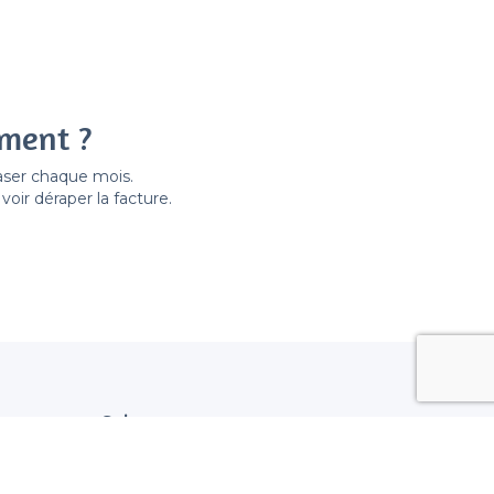
ement ?
easer chaque mois.
ir déraper la facture.
Suivez nous