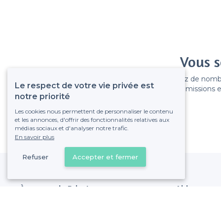
Vous s
Gagnez de nombreu
Le respect de votre vie privée est
Pas de commissions et
notre priorité
Les cookies nous permettent de personnaliser le contenu
et les annonces, d'offrir des fonctionnalités relatives aux
médias sociaux et d'analyser notre trafic.
En savoir plus
Refuser
Accepter et fermer
À propos de Privateaser
Aide
Privateaser Media
Référencer mon
Privateaser en Espagne
Politique de pro