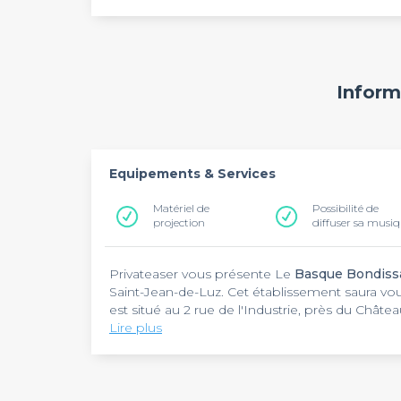
Inform
Equipements & Services
Matériel de
Possibilité de
projection
diffuser sa musi
Privateaser vous présente Le
Basque Bondiss
Saint-Jean-de-Luz. Cet établissement saura vou
est situé au 2 rue de l'Industrie, près du Chât
d'organiser une activité de cohésion d'équipe, 
Lire plus
barge, bien aménagée, les recevra sans difficu
Une connexion internet haut débit, un micro e
dans notre top péniches.
Bondissant
, à disposition des professionnels
50 personnes dans ce lieu. Le style d'évènemen