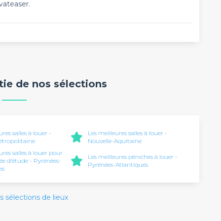
vateaser.
rtie de nos sélections
ures salles à louer -
Les meilleures salles à louer -
tropolitaine
Nouvelle-Aquitaine
ures salles à louer pour
Les meilleures péniches à louer -
ée d’étude - Pyrénées-
Pyrénées-Atlantiques
es
s sélections de lieux