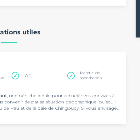
ations utiles
Matériel de
Wifi
que
sonorisation
ant
, une péniche idéale pour accueillir vos convives à
s convenir de par sa situation géographique, puisqu'il
eau de Pau et de la baie de Chingoudy. Si vous envisagez
une animation artistique ou une soirée d'entreprise, la
lté. Retrouvez également toutes les autres péniches
t un paperboard figurent dans la péniche du
Basque
. Vous aurez la possibilité de rassembler un ensemble de
t que vous pourrez y planifier devra en tenir compte.