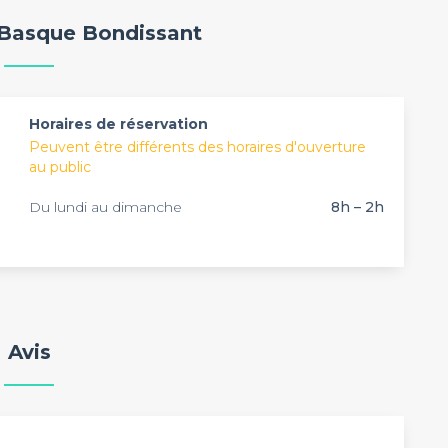
te : sérénité assurée. Parce que nous savons qu'un
 Basque Bondissant
ère importance pour votre entreprise, notre site
ce, dédiés à l'organisation de tous vos évènements
fts et également Châteaux sont disponibles sur
lle à louer
idéale sur notre site.
Horaires de réservation
Peuvent être différents des horaires d'ouverture
au public
Du lundi au dimanche
8h – 2h
Avis