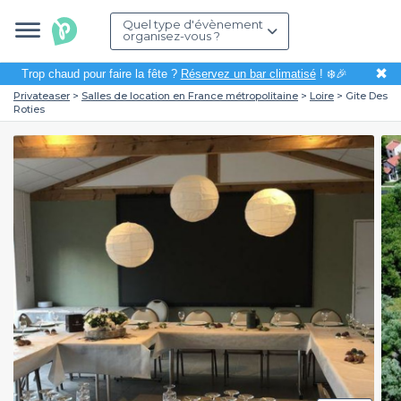
Quel type d'évènement
organisez-vous ?
✖
Trop chaud pour faire la fête ?
Réservez un bar climatisé
! ❄️🎉
Privateaser
Salles de location en France métropolitaine
Loire
Gite Des
Roties