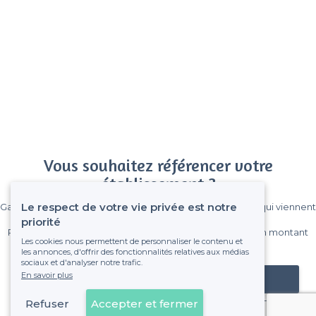
Vous souhaitez référencer votre
établissement ?
Le respect de votre vie privée est notre
Gagnez de nombreux clients parmi le million de visiteurs qui viennent
sur Privateaser chaque mois.
priorité
Pas de commissions et sans engagement, vous payez un montant
Les cookies nous permettent de personnaliser le contenu et
fixe sans risque de voir déraper la facture.
les annonces, d'offrir des fonctionnalités relatives aux médias
sociaux et d'analyser notre trafic.
En savoir plus
Référencer mon établissement
Refuser
Accepter et fermer
Déjà client