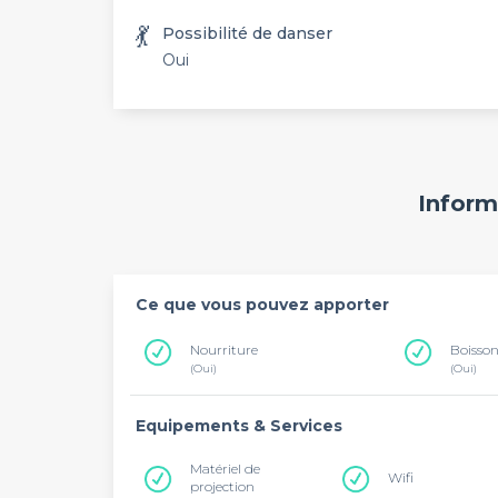
💃
Possibilité de danser
Oui
Inform
Ce que vous pouvez apporter
Nourriture
Boisso
(Oui)
(Oui)
Equipements & Services
Matériel de
Wifi
projection