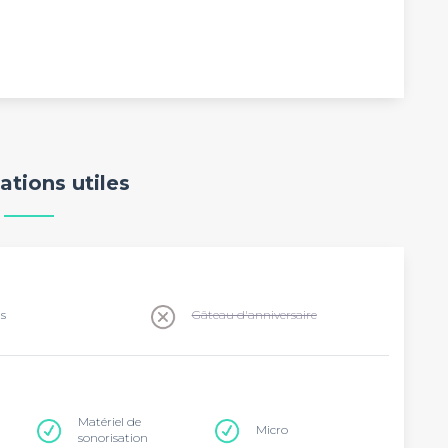
ations utiles
ns
Gâteau d'anniversaire
Matériel de
Micro
sonorisation