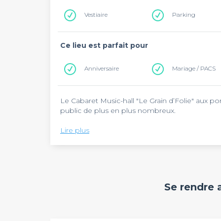
Vestiaire
Parking
Ce lieu est parfait pour
Anniversaire
Mariage / PACS
Le Cabaret Music-hall "Le Grain d’Folie" aux 
public de plus en plus nombreux.
Nous vous proposons la location de nos salles «
Lire plus
séminaires, conventions, arbres de Noël, anniver
Une prestation "Clef en main"
La location de la salle entièrement équi
Se rendre 
Le service pause (matin & après-midi)
Le déjeuner
Le dîner avec repas animé
Un espace spécialement aménagé pour l’organis
La salle "Forum"