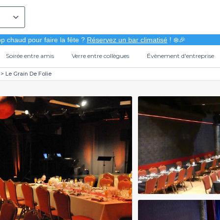
p chaud pour faire la fête ?
Réservez un bar climatisé
! ❄️🎉
Soirée entre amis
Verre entre collègues
Évènement d'entreprise
Le Grain De Folie