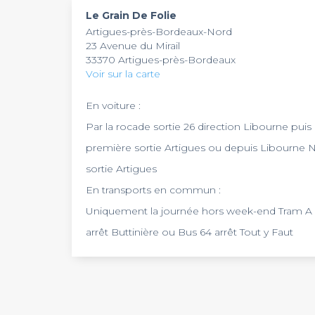
pouvant être aménagés pour :
Le Grain De Folie
Artigues-près-Bordeaux-Nord
Un séminaire journée
23 Avenue du Mirail
Une exposition
33370 Artigues-près-Bordeaux
Une convention
Voir sur la carte
Un salon d’exposition
Découvrez également l'art du déjeuner et dîner S
joie et de la convivialité. En déjeuner et en dîn
En voiture :
d' 1h30 de spectacle chanté et dansé où l'humou
Venez découvrir un spectacle varié qui ravira tou
Par la rocade sortie 26 direction Libourne puis
vivre un moment inoubliable de joie, d’émotions,
Notre standard est joignable du lundi au vendr
première sortie Artigues ou depuis Libourne 
dans l’univers Cabaret Music-Hall, vous serez le
Le cabaret est ouvert selon sa programmation 
minuit - sur réservation
sortie Artigues
En transports en commun :
Uniquement la journée hors week-end Tram A
arrêt Buttinière ou Bus 64 arrêt Tout y Faut