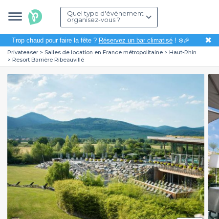
Quel type d'évènement
organisez-vous ?
✖
Trop chaud pour faire la fête ?
Réservez un bar climatisé
! ❄️🎉
Privateaser
Salles de location en France métropolitaine
Haut-Rhin
Resort Barrière Ribeauvillé