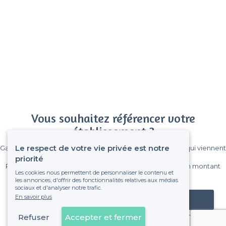
Vous souhaitez référencer votre
établissement ?
Le respect de votre vie privée est notre
Gagnez de nombreux clients parmi le million de visiteurs qui viennent
sur Privateaser chaque mois.
priorité
Pas de commissions et sans engagement, vous payez un montant
Les cookies nous permettent de personnaliser le contenu et
fixe sans risque de voir déraper la facture.
les annonces, d'offrir des fonctionnalités relatives aux médias
sociaux et d'analyser notre trafic.
En savoir plus
Référencer mon établissement
Refuser
Accepter et fermer
Déjà client