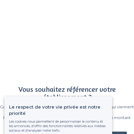
Vous souhaitez référencer votre
établissement ?
Le respect de votre vie privée est notre
Gagnez de nombreux clients parmi le million de visiteurs qui viennent
sur Privateaser chaque mois.
priorité
Pas de commissions et sans engagement, vous payez un montant
Les cookies nous permettent de personnaliser le contenu et
fixe sans risque de voir déraper la facture.
les annonces, d'offrir des fonctionnalités relatives aux médias
sociaux et d'analyser notre trafic.