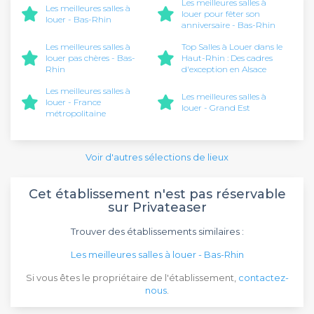
Les meilleures salles à
Les meilleures salles à
louer pour fêter son
louer - Bas-Rhin
anniversaire - Bas-Rhin
Les meilleures salles à
Top Salles à Louer dans le
louer pas chères - Bas-
Haut-Rhin : Des cadres
Rhin
d'exception en Alsace
Les meilleures salles à
Les meilleures salles à
louer - France
louer - Grand Est
métropolitaine
Voir d'autres sélections de lieux
Cet établissement n'est pas réservable
sur Privateaser
Trouver des établissements similaires :
Les meilleures salles à louer - Bas-Rhin
Si vous êtes le propriétaire de l'établissement,
contactez-
nous
.