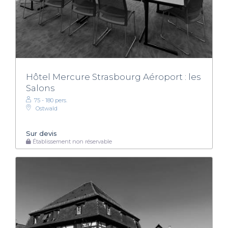
Hôtel Mercure Strasbourg Aéroport : les
Salons
75 - 180 pers.
Ostwald
Sur devis
Établissement non réservable