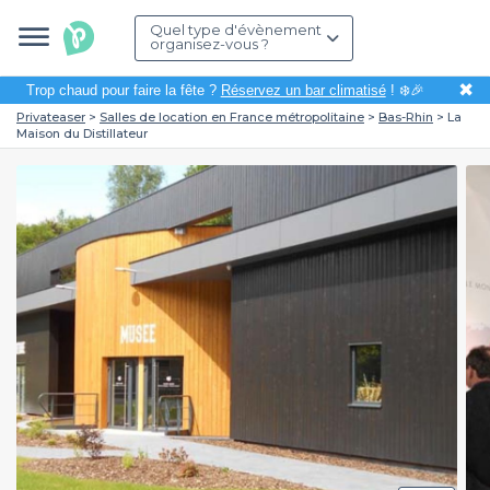
Quel type d'évènement
organisez-vous ?
✖
Trop chaud pour faire la fête ?
Réservez un bar climatisé
! ❄️🎉
Privateaser
Salles de location en France métropolitaine
Bas-Rhin
La
Maison du Distillateur