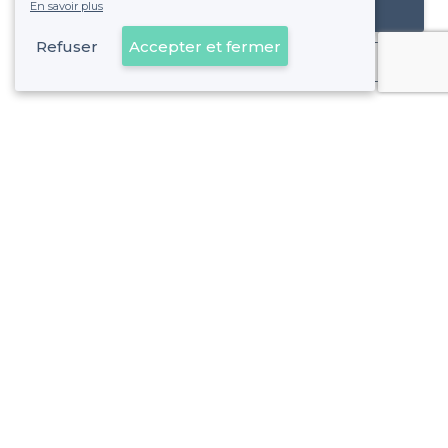
En savoir plus
Référencer mon établissement
Refuser
Accepter et fermer
Déjà client
À propos de Privateaser
Privateaser Media
Privateaser en Espagne
Aide
Référencer mon établissement
Politique de protection des données
Conditions générales d'utilisation