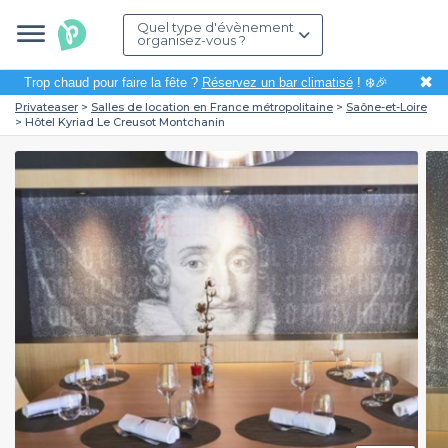
Quel type d'évènement
organisez-vous ?
✖
Trop chaud pour faire la fête ?
Réservez un bar climatisé
! ❄️🎉
Privateaser
Salles de location en France métropolitaine
Saône-et-Loire
Hôtel Kyriad Le Creusot Montchanin