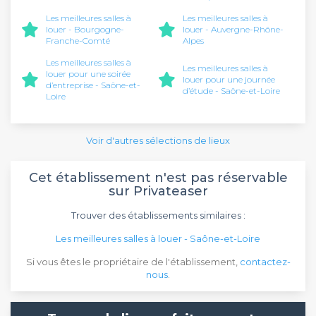
Les meilleures salles à
Les meilleures salles à
louer - Bourgogne-
louer - Auvergne-Rhône-
Franche-Comté
Alpes
Les meilleures salles à
Les meilleures salles à
louer pour une soirée
louer pour une journée
d’entreprise - Saône-et-
d’étude - Saône-et-Loire
Loire
Voir d'autres sélections de lieux
Cet établissement n'est pas réservable
sur Privateaser
Trouver des établissements similaires :
Les meilleures salles à louer - Saône-et-Loire
Si vous êtes le propriétaire de l'établissement,
contactez-
nous
.