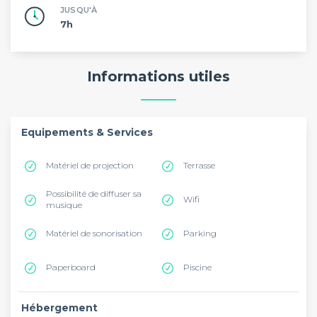
JUSQU'À
7h
Informations utiles
Equipements & Services
Matériel de projection
Terrasse
Possibilité de diffuser sa
Wifi
musique
Matériel de sonorisation
Parking
Paperboard
Piscine
Hébergement