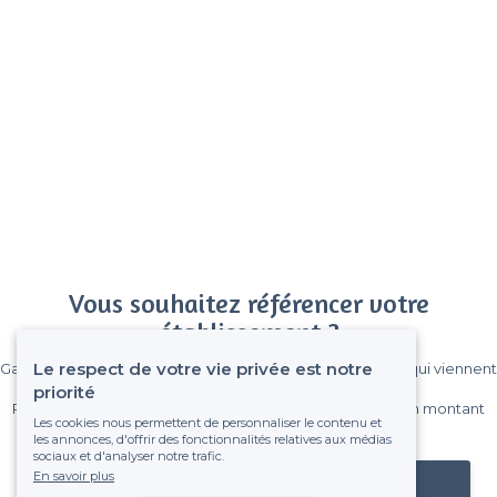
Vous souhaitez référencer votre
établissement ?
Le respect de votre vie privée est notre
Gagnez de nombreux clients parmi le million de visiteurs qui viennent
sur Privateaser chaque mois.
priorité
Pas de commissions et sans engagement, vous payez un montant
Les cookies nous permettent de personnaliser le contenu et
fixe sans risque de voir déraper la facture.
les annonces, d'offrir des fonctionnalités relatives aux médias
sociaux et d'analyser notre trafic.
En savoir plus
Référencer mon établissement