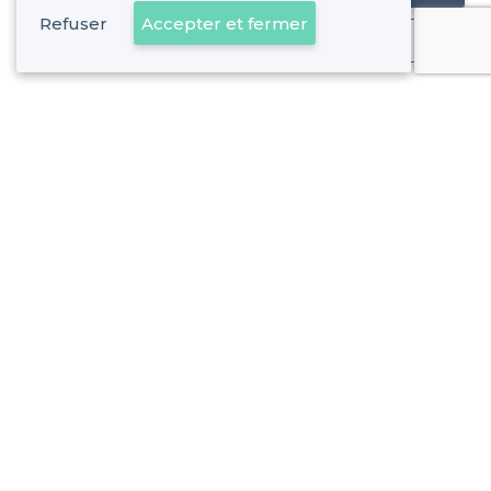
Refuser
Accepter et fermer
Déjà client
À propos de Privateaser
Privateaser Media
Privateaser en Espagne
Aide
Référencer mon établissement
Politique de protection des données
Conditions générales d'utilisation
Nous contacter