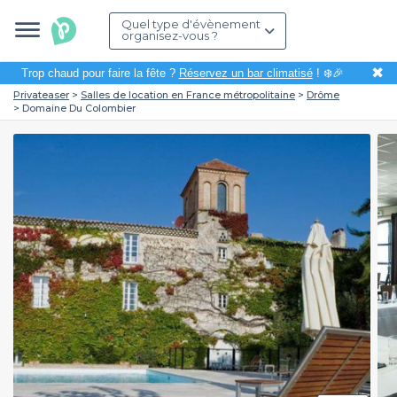
Quel type d'évènement
organisez-vous ?
✖
Trop chaud pour faire la fête ?
Réservez un bar climatisé
! ❄️🎉
Privateaser
Salles de location en France métropolitaine
Drôme
Domaine Du Colombier