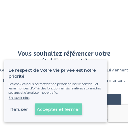
Vous souhaitez référencer votre
établissement ?
Le respect de votre vie privée est notre
Gagnez de nombreux clients parmi le million de visiteurs qui viennent
sur Privateaser chaque mois.
priorité
Pas de commissions et sans engagement, vous payez un montant
Les cookies nous permettent de personnaliser le contenu et
fixe sans risque de voir déraper la facture.
les annonces, d'offrir des fonctionnalités relatives aux médias
sociaux et d'analyser notre trafic.
En savoir plus
Référencer mon établissement
Refuser
Accepter et fermer
Déjà client