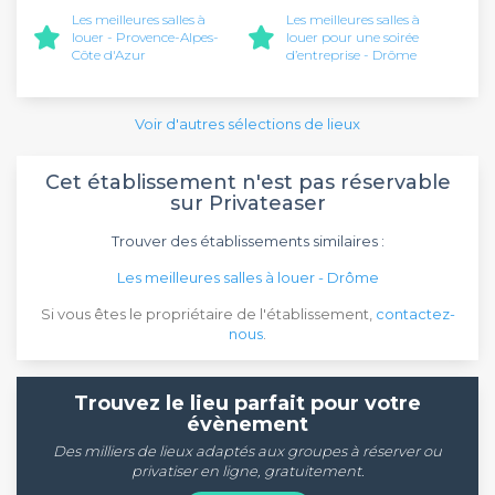
Les meilleures salles à
Les meilleures salles à
louer - Provence-Alpes-
louer pour une soirée
Côte d'Azur
d’entreprise - Drôme
Voir d'autres sélections de lieux
Cet établissement n'est pas réservable
sur Privateaser
Trouver des établissements similaires :
Les meilleures salles à louer - Drôme
Si vous êtes le propriétaire de l'établissement,
contactez-
nous
.
Trouvez le lieu parfait pour votre
évènement
Des milliers de lieux adaptés aux groupes à réserver ou
privatiser en ligne, gratuitement.