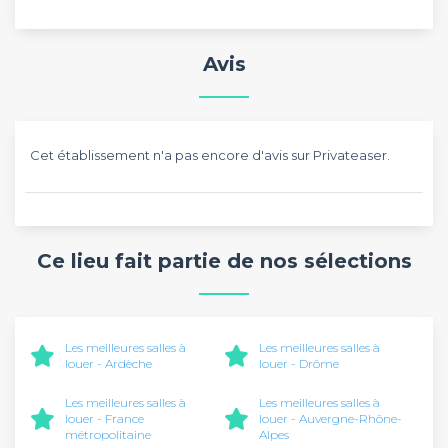
Avis
Cet établissement n'a pas encore d'avis sur Privateaser.
Ce lieu fait partie de nos sélections
Les meilleures salles à
Les meilleures salles à
louer - Ardèche
louer - Drôme
Les meilleures salles à
Les meilleures salles à
louer - France
louer - Auvergne-Rhône-
métropolitaine
Alpes