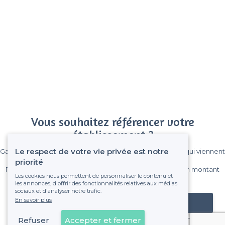
Vous souhaitez référencer votre
établissement ?
Le respect de votre vie privée est notre
Gagnez de nombreux clients parmi le million de visiteurs qui viennent
sur Privateaser chaque mois.
priorité
Pas de commissions et sans engagement, vous payez un montant
Les cookies nous permettent de personnaliser le contenu et
fixe sans risque de voir déraper la facture.
les annonces, d'offrir des fonctionnalités relatives aux médias
sociaux et d'analyser notre trafic.
En savoir plus
Référencer mon établissement
Refuser
Accepter et fermer