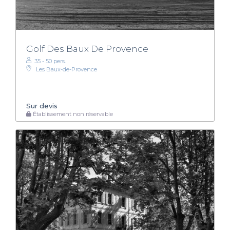
Golf Des Baux De Provence
35 - 50 pers.
Les Baux-de-Provence
Sur devis
Établissement non réservable