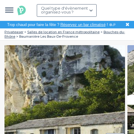
Quel type d'évènement
organisez-vous ?
✖
Trop chaud pour faire la fête ?
Réservez un bar climatisé
! ❄️🎉
Privateaser
Salles de location en France métropolitaine
Bouches-du-
Rhône
Baumanière Les Baux-De-Provence