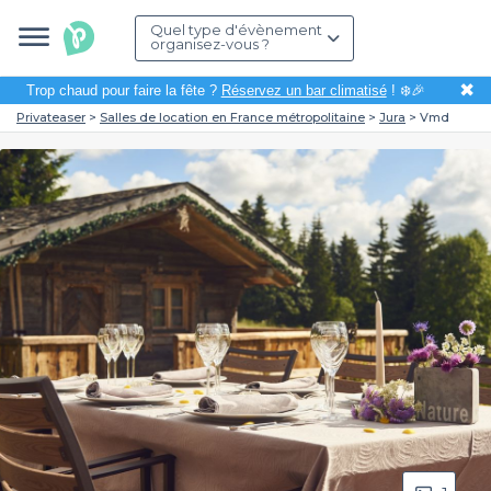
Quel type d'évènement
organisez-vous ?
✖
Trop chaud pour faire la fête ?
Réservez un bar climatisé
! ❄️🎉
Privateaser
Salles de location en France métropolitaine
Jura
Vmd