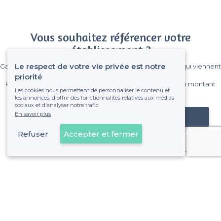
Vous souhaitez référencer votre
établissement ?
Le respect de votre vie privée est notre
Gagnez de nombreux clients parmi le million de visiteurs qui viennent
sur Privateaser chaque mois.
priorité
Pas de commissions et sans engagement, vous payez un montant
Les cookies nous permettent de personnaliser le contenu et
fixe sans risque de voir déraper la facture.
les annonces, d'offrir des fonctionnalités relatives aux médias
sociaux et d'analyser notre trafic.
En savoir plus
Référencer mon établissement
Refuser
Accepter et fermer
Déjà client
À propos de Privateaser