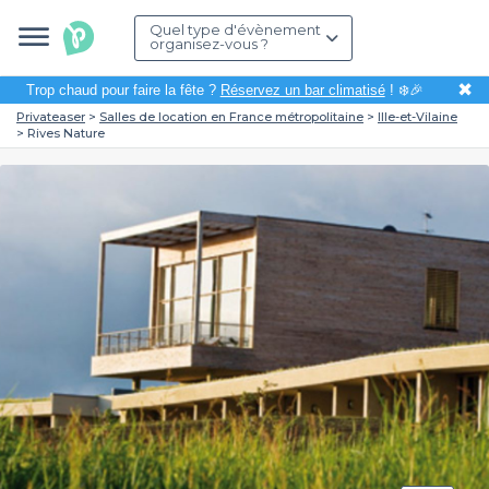
Quel type d'évènement
organisez-vous ?
✖
Trop chaud pour faire la fête ?
Réservez un bar climatisé
! ❄️🎉
Privateaser
Salles de location en France métropolitaine
Ille-et-Vilaine
Rives Nature