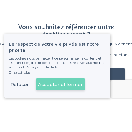
Vous souhaitez référencer votre
établissement ?
Le respect de votre vie privée est notre
Gagnez de nombreux clients parmi le million de visiteurs qui viennent
sur Privateaser chaque mois.
priorité
Pas de commissions et sans engagement, vous payez un montant
Les cookies nous permettent de personnaliser le contenu et
fixe sans risque de voir déraper la facture.
les annonces, d'offrir des fonctionnalités relatives aux médias
sociaux et d'analyser notre trafic.
En savoir plus
Référencer mon établissement
Refuser
Accepter et fermer
Déjà client
À propos de Privateaser