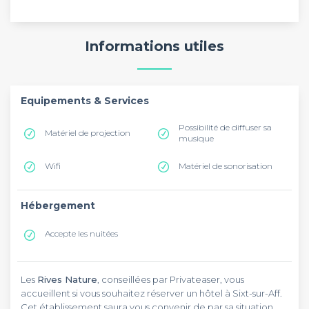
Informations utiles
Equipements & Services
Possibilité de diffuser sa
Matériel de projection
musique
Wifi
Matériel de sonorisation
Hébergement
Accepte les nuitées
Les
Rives Nature
, conseillées par Privateaser, vous
accueillent si vous souhaitez réserver un hôtel à Sixt-sur-Aff.
Cet établissement saura vous convenir de par sa situation