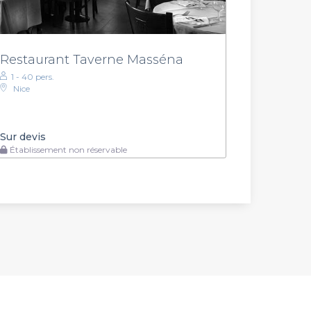
Restaurant Taverne Masséna
1 - 40 pers.
Nice
Sur devis
Établissement non réservable