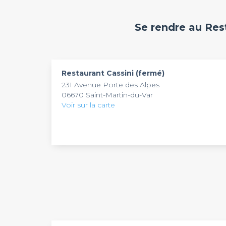
Notre site dénombre plus de 3 000 lieux à loue
Se rendre au Res
professionnels un large choix de salles à louer
accompagnement personnalisé. Espaces, mais 
disposition pour l'organisation de tous vos év
adapté à vos besoins dans notre sélection de lie
Restaurant Cassini (fermé)
231 Avenue Porte des Alpes
06670 Saint-Martin-du-Var
Voir sur la carte