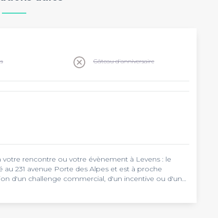
ns
Gâteau d'anniversaire
era votre rencontre ou votre évènement à Levens : le
ué au 231 avenue Porte des Alpes et est à proche
ion d'un challenge commercial, d'un incentive ou d'un
itions possible dans ce restaurant. Retrouvez
re top restaurants.
sposition un tableau de conférence, un paperboard et
t contenir un total de 50 personnes. Le style
 en tenir compte.