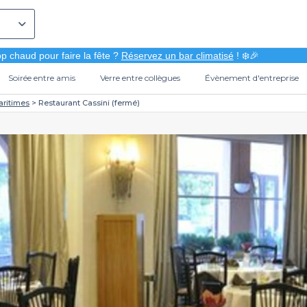
p chaud pour faire la fête ?
Réservez un bar climatisé
! ❄️🎉
Soirée entre amis
Verre entre collègues
Évènement d'entreprise
aritimes
Restaurant Cassini (fermé)