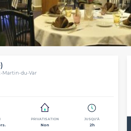
)
t-Martin-du-Var
N
PRIVATISATION
JUSQU'À
rs.
Non
2h