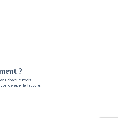
ement ?
easer chaque mois.
ir déraper la facture.