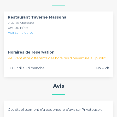
restaurants.
pour définir le style d'évènement que vous pourrez y
France, pour offrir à ses clients professionnels un large choix
prévoir.
de salles à louer dans l'organisation de leurs évènements
ainsi qu'un suivi personnalisé. châteaux, mais aussi lofts ou
Restaurant Taverne Masséna
encore salles sont à votre disposition pour l'organisation de
25 Rue Massena
tous vos évènements professionnels. Il existe forcément un
06000 Nice
lieu adapté à vos besoins dans notre sélection de lieux à
Voir sur la carte
privatiser.
Horaires de réservation
Peuvent être différents des horaires d'ouverture au public
Du lundi au dimanche
8h – 2h
Avis
Cet établissement n'a pas encore d'avis sur Privateaser.