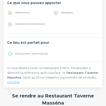
Ce que vous pouvez apporter
Nourriture
Boissons
Gâteau d'anniversaire
Ce lieu est parfait pour
Évènement d'entreprise
Si vous désirez louer un restaurant à Nice, Privateaser a
déniché la référence qu'il vous faut : le
Restaurant Taverne
Masséna
. Situé au 25 rue Masséna, à proximité de la Vieille
Lire plus
Ville, cet établissement ne pourra que vous combler. Vous
souhaitez accueillir un évènement particulier, comme une
Un chevalet de conférencier, du matériel de projection et
parenthèse pour fédérer vos collaborateurs, un challenge
une connexion internet haut débit figurent dans le
Se rendre au Restaurant Taverne
commercial ou un cocktail ? L'établissement
Restaurant Taverne Masséna
, à disposition des invités.
gastronomique est aménagé pour les recevoir. Retrouvez
Concernant la capacité maximale, notez que vous pourrez
Masséna
également tous les autres restaurants dans notre top
accueillir jusqu'à 50 invités. Vous devrez en tenir compte
Notre site compte plus de 3 000 lieux à réserver, partout en