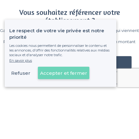
Vous souhaitez référencer votre
établissement ?
Le respect de votre vie privée est notre
Gagnez de nombreux clients parmi le million de visiteurs qui viennent
sur Privateaser chaque mois.
priorité
Pas de commissions et sans engagement, vous payez un montant
Les cookies nous permettent de personnaliser le contenu et
fixe sans risque de voir déraper la facture.
les annonces, d'offrir des fonctionnalités relatives aux médias
sociaux et d'analyser notre trafic.
En savoir plus
Référencer mon établissement
Refuser
Accepter et fermer
Déjà client
À propos de Privateaser
Privateaser Media