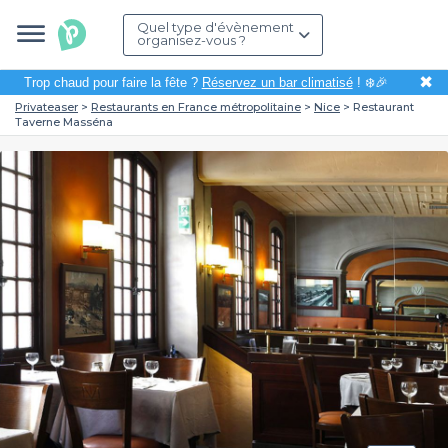
Quel type d'évènement
organisez-vous ?
✖
Trop chaud pour faire la fête ?
Réservez un bar climatisé
! ❄️🎉
Privateaser
Restaurants en France métropolitaine
Nice
Restaurant
Taverne Masséna