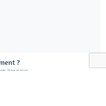
ement ?
easer chaque mois.
ir déraper la facture.