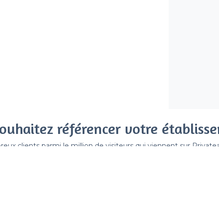
ouhaitez référencer votre établiss
x clients parmi le million de visiteurs qui viennent sur Privat
 sans engagement, vous payez un montant fixe sans risque de vo
Référencer mon établissement
Déjà client