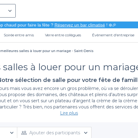
p chaud pour faire la fête ?
Réservez un bar climatisé
! ❄️🎉
Soirée entre amis
Verre entre collègues
Évènement d'entreprise
 meilleures salles à louer pour un mariage - Saint-Denis
 salles à louer pour un mariag
otre sélection de salle pour votre fête de famil
jours mais vous avez encore un gros problème, où va se dérouler 
ous propose des domaines, des châteaux et pleins d’autres surpri
tout et on vous sert sur un plateau d’argent la crème de la crème
articulier ? Très bien, nos partenaires vous offrent des services d
s ne regretterez pas d’avoir privatisé une de nos
Lire plus
salles de maria
tant de beauté !
Ajouter des participants