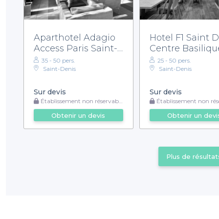
Aparthotel Adagio
Hotel F1 Saint 
Access Paris Saint-
Centre Basiliqu
Denis Pleyel
35 - 50 pers.
25 - 50 pers.
Saint-Denis
Saint-Denis
Sur devis
Sur devis
Établissement non réservable
Établissement non rése
Obtenir un devis
Obtenir un devi
Plus de résultat