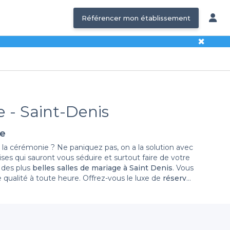
Référencer mon établissement
✖
e - Saint-Denis
le
la cérémonie ? Ne paniquez pas, on a la solution avec
ses qui sauront vous séduire et surtout faire de votre
 des plus
belles salles de mariage à Saint Denis
. Vous
e qualité à toute heure. Offrez-vous le luxe de
réserver
ge en Seine Saint Denis
, vous allez être émerveillés par