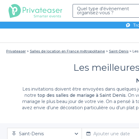
Quel type d'évènement
organisez-vous ?
Tro
Privateaser
Salles de location en France métropolitaine
Saint-Denis
Les
Les meilleures
N
Les invitations doivent être envoyées dans quelques 
notre
top des salles de mariage à Saint Denis
. On v
mariage le plus beau jour de votre vie. On a pensé à 
avez envie d’une décoration particulière ou d’un plat p
une salle d’exception de mariage à Saint Denis
! Vou
Saint-Denis
Ajouter une date