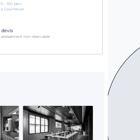
70 - 150 pers.
La Courneuve
 devis
ablissement non réservable