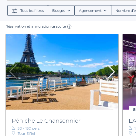
Tous les filtres
Budget
Agencement
Nombre d'e
Réservation et annulation gratuite
5
Péniche Le Chansonnier
L'
50 - 150 pers.
Tour Eiffel