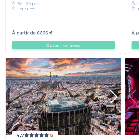
50 - 90 pers.
Tour Eiffel
À partir de
6666 €
À p
Obtenir un devis
4,7