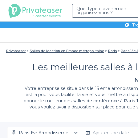
Quel type d'évènement
organisez-vous ?
Tro
Privateaser
Salles de location en France métropolitaine
Paris
Paris 15e
Les meilleures salles à
N
Votre entreprise se situe dans le 15 ème arrondisse
est là pour vous faciliter la vie et vous mettre à di
donner le meilleur des
salles de conférence à Paris
vous voulez avoir à disposition sur place pour que 
privatisez votre
salle de conférence à Paris 15 ème
dè
Paris 15e Arrondissement
Ajouter une date