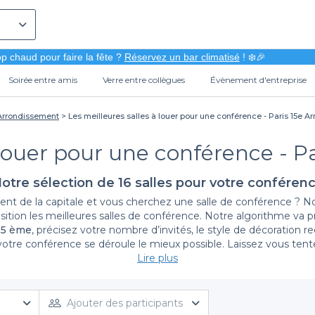
p chaud pour faire la fête ?
Réservez un bar climatisé
! ❄️🎉
Soirée entre amis
Verre entre collègues
Évènement d'entreprise
 Arrondissement
Les meilleures salles à louer pour une conférence - Paris 15e 
 louer pour une conférence - 
otre sélection de 16 salles pour votre conféren
ment de la capitale et vous cherchez une salle de conférence ? N
sposition les meilleures salles de conférence. Notre algorithme va 
 15 ème
, précisez votre nombre d’invités, le style de décoration 
votre conférence se déroule le mieux possible. Laissez vous tent
s maintenant, gratuitement et rapidement sur Privateaser. De
Lire plus
de conférence à Paris
et surprenez vos invités.
Ajouter des participants