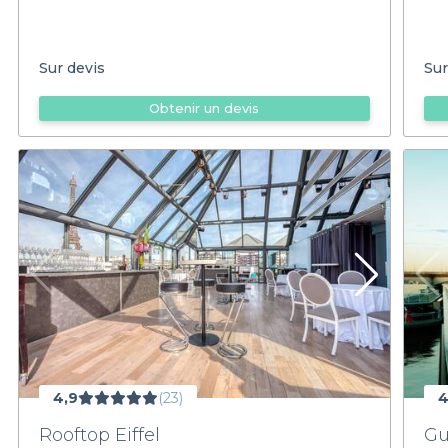
Sur devis
Sur
Obtenir un devis
4,9
(23)
4
Rooftop Eiffel
Gu