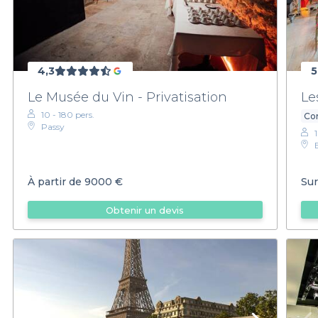
4,3
5
Le Musée du Vin - Privatisation
Le
10 - 180 pers.
Con
Passy
1
À partir de
9000 €
Sur
Obtenir un devis