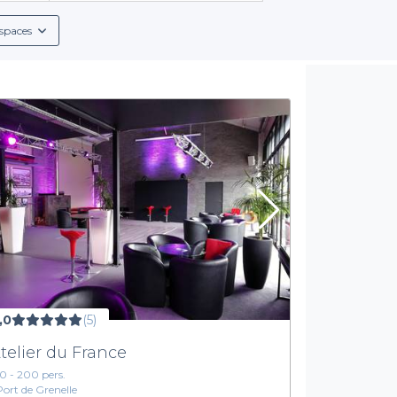
spaces
,0
(5)
Atelier du France
10 - 200 pers.
Port de Grenelle