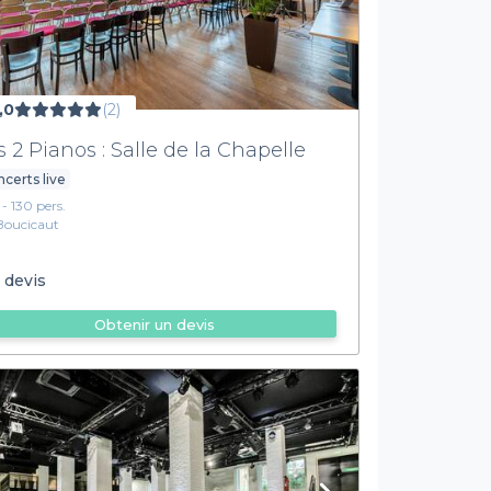
,0
(2)
s 2 Pianos : Salle de la Chapelle
certs live
 - 130 pers.
Boucicaut
 devis
Obtenir un devis