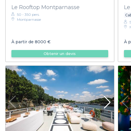
Le Rooftop Montparnasse
Le
50 - 350 pers.
Ca
Montparnasse
À partir de
8000 €
À p
Obtenir un devis