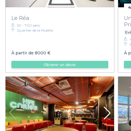
4
Le Réa
Un
Pr
50 - 700 pers.
Quartier de la Muette
Ev
À partir de
8000 €
À p
Obtenir un devis