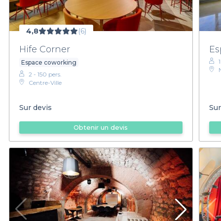
4,8
(6)
Hife Corner
Es
Espace coworking
2 - 150 pers.
Centre-Ville
Sur devis
Sur
Obtenir un devis