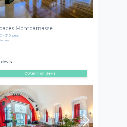
paces Montparnasse
10 - 310 pers.
Necker
 devis
Obtenir un devis