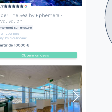
,7
der The Sea by Ephemera -
ivatisation
énement sur-mesure
40 - 200 pers.
Issy-les-Moulineaux
artir de
10000 €
Obtenir un devis