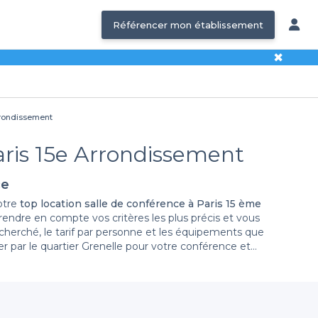
Référencer mon établissement
✖
Arrondissement
Paris 15e Arrondissement
ce
otre
top location salle de conférence à Paris 15 ème
prendre en compte vos critères les plus précis et vous
recherché, le tarif par personne et les équipements que
er par le quartier Grenelle pour votre conférence et
venez chef de votre événement grâce à notre
top salle