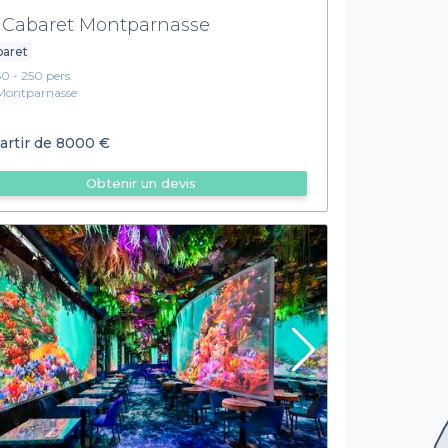
 Cabaret Montparnasse
baret
50 - 250 pers.
Montparnasse
artir de
8000 €
Obtenir un devis