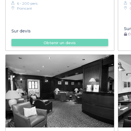
6 - 200 pers.
Poincaré
Q
Sur
Sur devis
Ét
Obtenir un devis