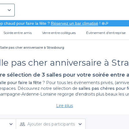
p chaud pour faire la fête ?
Réservez un bar climatisé
! ❄️🎉
Soirée entre amis
Verre entre collègues
Évènement d'entreprise
Salle pas cher anniversaire à Strasbourg
lle pas cher anniversaire à Str
re sélection de 3 salles pour votre soirée entre 
lle pour faire la fête
? Pour tous les événements privés, (annivers
s espaces. Découvrez notre sélection de
salles pas chères pour f
ampagne-Ardenne-Lorraine regorge d'endroits plus beaux les un
nement : salle polyvalente, salle de séminaire, château, salle de
Lire plus
te à côté de votre endroit, pour bien respecter les horaires. Pou
 un équipement adapté à vos événements dans les salles de Stras
estaurant, tout ce dont vous aurez besoin, en fonction de vos envi
Ajouter des participants
anniversaire est de rester dans votre budget afin de passer une