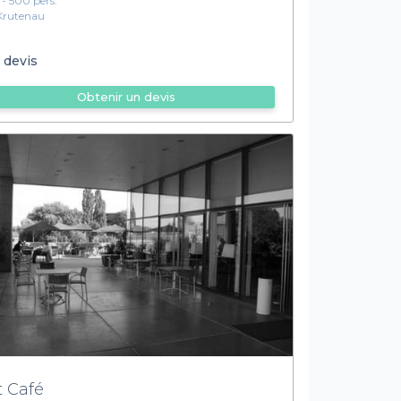
1 - 500 pers.
Krutenau
 devis
Obtenir un devis
t Café