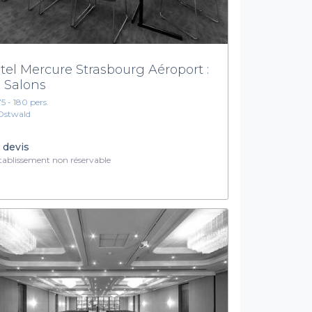
tel Mercure Strasbourg Aéroport :
s Salons
75 - 180 pers.
Ostwald
 devis
ablissement non réservable