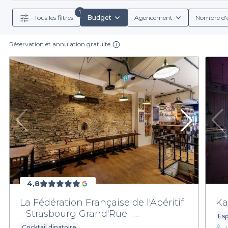
Pour plus de renseignements, n'hésitez pas à cons
1
Tous les filtres
Budget
Agencement
Nombre d'
demander un devis gratuit pour avoir une idée du tari
horaires flexibles. Nous sommes sûrs que
Réservation et annulation gratuite
4,8
La Fédération Française de l'Apéritif
Ka
- Strasbourg Grand'Rue -
Esp
Privatisation
Cocktail dinatoire