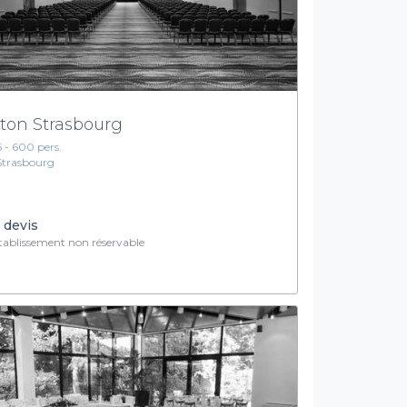
lton Strasbourg
6 - 600 pers.
Strasbourg
 devis
ablissement non réservable