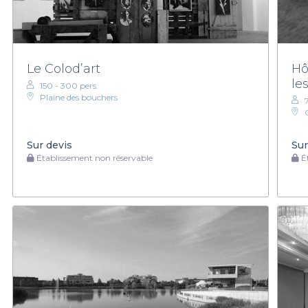
Le Colod’art
Hô
le
150 - 300 pers.
Plaine des bouchers
Sur devis
Sur
Établissement non réservable
Ét