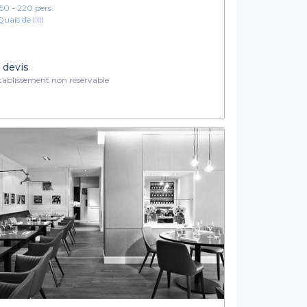
150 - 220 pers.
uais de l'Ill
 devis
ablissement non réservable