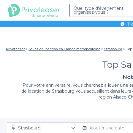
Quel type d'évènement
organisez-vous ?
Tro
Privateaser
Salles de location en France métropolitaine
Strasbourg
Top 
Top Sa
Not
Pour votre anniversaire, vous cherchez à
louer une sa
de location de Strasbourg vous accueillent dans leur
region Alsace-Ch
Vous aurez accès à différentes salles pour chaque évé
pour l'hébergement, n'hésitez pas à louer un hôtel jus
réservent un accueil digne de ce nom. Vous retrouverez
un traiteur si vous souhaitez changer du traditionnel r
Strasbourg
Ajouter une date
évènement familial important. L'important pour votre 