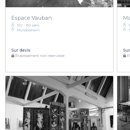
Espace Vauban
Ma
130 - 150 pers.
Mundolsheim
Sur devis
Sur
Établissement non réservable
Ét