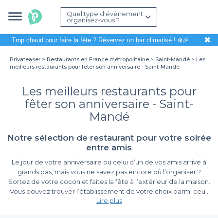
Quel type d'évènement
organisez-vous ?
✖
Trop chaud pour faire la fête ?
Réservez un bar climatisé
! ❄️🎉
Privateaser
Restaurants en France métropolitaine
Saint-Mandé
Les
meilleurs restaurants pour fêter son anniversaire - Saint-Mandé
Les meilleurs restaurants pour
fêter son anniversaire - Saint-
Mandé
Notre sélection de restaurant pour votre soirée
entre amis
Le jour de votre anniversaire ou celui d’un de vos amis arrive à
grands pas, mais vous ne savez pas encore où l’organiser ?
Sortez de votre cocon et faites la fête à l’extérieur de la maison.
Vous pouvez trouver l’établissement de votre choix parmi ceux
Lire plus
présentés dans ce
top restaurant pour un anniversaire à Saint-
Mandé
. Toutes les informations nécessaires (horaires
Pour une célébration mémorable