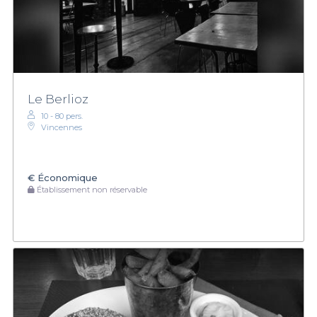
Le Berlioz
10 - 80 pers.
Vincennes
€
Économique
Établissement non réservable