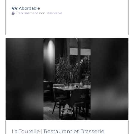
€€
Abordable
Établissement non réservable
La Tourelle | Restaurant et Brasserie