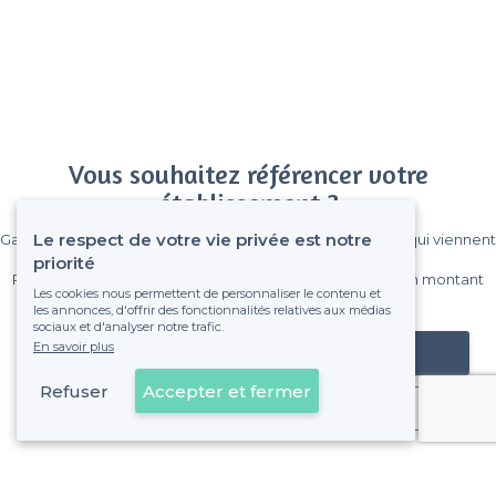
Vous souhaitez référencer votre
établissement ?
Le respect de votre vie privée est notre
Gagnez de nombreux clients parmi le million de visiteurs qui viennent
sur Privateaser chaque mois.
priorité
Pas de commissions et sans engagement, vous payez un montant
Les cookies nous permettent de personnaliser le contenu et
fixe sans risque de voir déraper la facture.
les annonces, d'offrir des fonctionnalités relatives aux médias
sociaux et d'analyser notre trafic.
En savoir plus
Référencer mon établissement
Refuser
Accepter et fermer
Déjà client