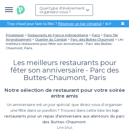
Quel type d'évènement
organisez-vous ?
✖
Trop chaud pour faire la fête ?
Réservez un bar climatisé
! ❄️🎉
Privateaser
Restaurants en France métropolitaine
Paris
Paris 19e
Arrondissement
Quartier du Combat
Parc des Buttes-Chaumont
Les
meilleurs restaurants pour fêter son anniversaire - Parc des Buttes-
Chaumont, Paris
Les meilleurs restaurants pour
fêter son anniversaire - Parc des
Buttes-Chaumont, Paris
Notre sélection de restaurant pour votre soirée
entre amis
Un anniversaire est un jour spécial, que diriez-vous d’organiser
une fête dans un pavillon ? Trouvez dans cette liste les
top
restaurants pour un repas d’anniversaire aux alentours du parc
des Buttes-Chaumont
.
Lire plus