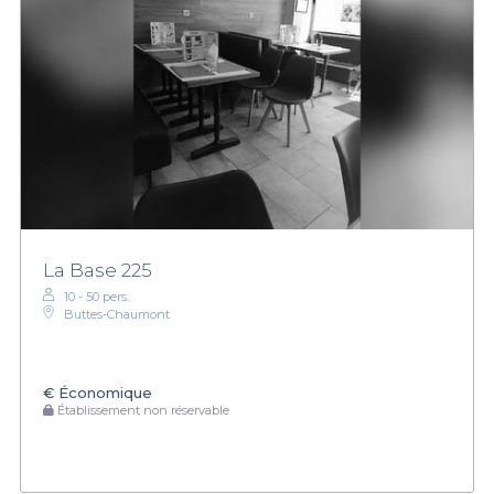
La Base 225
10 - 50 pers.
Buttes-Chaumont
€
Économique
Établissement non réservable