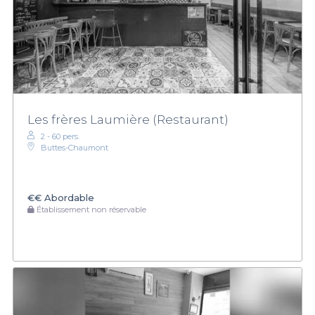
Les frères Laumière (Restaurant)
2 - 60 pers.
Buttes-Chaumont
€€
Abordable
Établissement non réservable