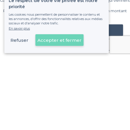
Le respect de votre vie privée est notre
Gagnez de nombreux clients parmi le million de visiteurs qui viennent
sur Privateaser chaque mois.
priorité
Pas de commissions et sans engagement, vous payez un montant
Les cookies nous permettent de personnaliser le contenu et
fixe sans risque de voir déraper la facture.
les annonces, d'offrir des fonctionnalités relatives aux médias
sociaux et d'analyser notre trafic.
En savoir plus
Référencer mon établissement
Refuser
Accepter et fermer
Déjà client
Parc des Buttes-Chaumont - Alentours
<
Les meilleurs restaurants pour fêter son anniversaire - Quartier du Combat, Paris
Parc des Buttes-Chaumont - Types
d'évènements
<
Les meilleurs restaurants de groupe - Parc des Buttes-Chaumont, Paris
À propos de Privateaser