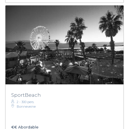
SportBeach
2 - 300 pers.
Bonneveine
€€
Abordable