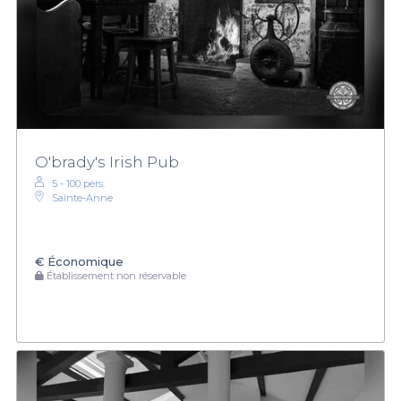
O'brady's Irish Pub
5 - 100 pers.
Sainte-Anne
€
Économique
Établissement non réservable