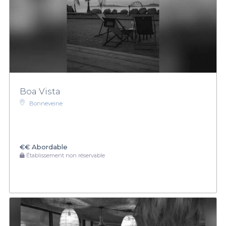
Boa Vista
Bonneveine
€€
Abordable
Établissement non réservable