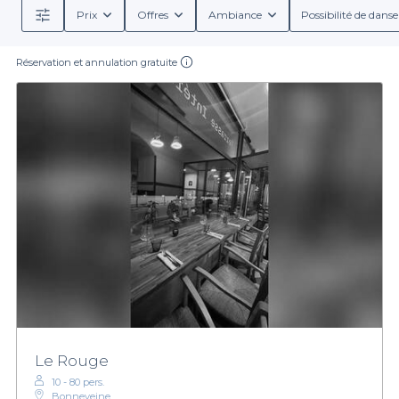
Prix
Offres
Ambiance
Possibilité de danse
Réservation et annulation gratuite
Le Rouge
10 - 80 pers.
Bonneveine