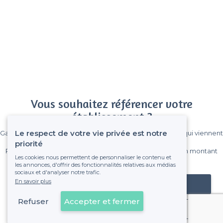
Vous souhaitez référencer votre
établissement ?
Le respect de votre vie privée est notre
Gagnez de nombreux clients parmi le million de visiteurs qui viennent
sur Privateaser chaque mois.
priorité
Pas de commissions et sans engagement, vous payez un montant
Les cookies nous permettent de personnaliser le contenu et
fixe sans risque de voir déraper la facture.
les annonces, d'offrir des fonctionnalités relatives aux médias
sociaux et d'analyser notre trafic.
En savoir plus
Référencer mon établissement
Refuser
Accepter et fermer
Déjà client