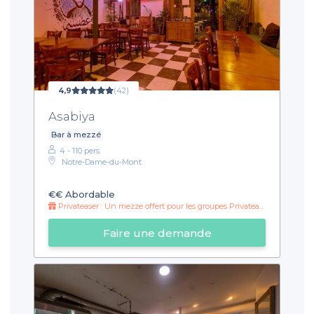
4,9
(42)
Asabiya
Bar à mezzé
4 - 110 pers.
Notre-Dame-du-Mont
€€
Abordable
Privateaser : Un mezze offert pour les groupes Privateaser !
Faire une demande