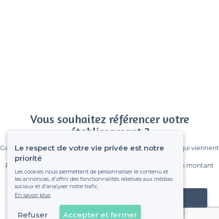
Vous souhaitez référencer votre
établissement ?
Le respect de votre vie privée est notre
Gagnez de nombreux clients parmi le million de visiteurs qui viennent
sur Privateaser chaque mois.
priorité
Pas de commissions et sans engagement, vous payez un montant
Les cookies nous permettent de personnaliser le contenu et
fixe sans risque de voir déraper la facture.
les annonces, d'offrir des fonctionnalités relatives aux médias
sociaux et d'analyser notre trafic.
En savoir plus
Référencer mon établissement
Refuser
Accepter et fermer