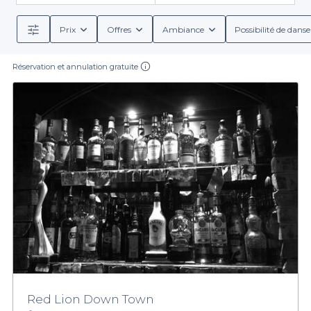
Prix
Offres
Ambiance
Possibilité de danse
Réservation et annulation gratuite
Red Lion Down Town