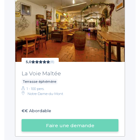
5,0
(8)
La Voie Maltée
Terrasse éphémère
1 - 100 pers.
Notre-Dame-du-Mont
€€
Abordable
Faire une demande