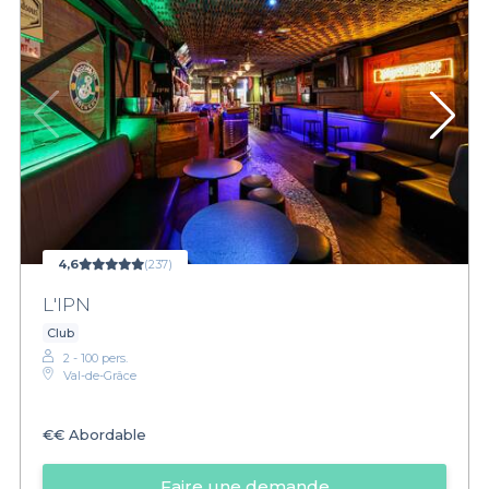
4,6
(237)
L'IPN
Club
2 - 100 pers.
Val-de-Grâce
€€
Abordable
Faire une demande