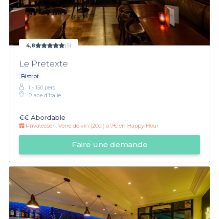
4,8
(5)
Le Pretexte
Bistrot
1 - 150 pers.
Place d'Italie
€€
Abordable
Privateaser :
Verre de vin (20cl) à 7€ en Happy Hour
Faire une demande