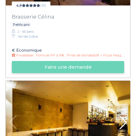
4,9
(35)
Brasserie Célina
Petits prix
2 - 60 pers.
Val-de-Grâce
€
Économique
Privateaser :
Formule PP à 10€ : Pinte de blonde/soft + Pizza Margherita
Faire une demande