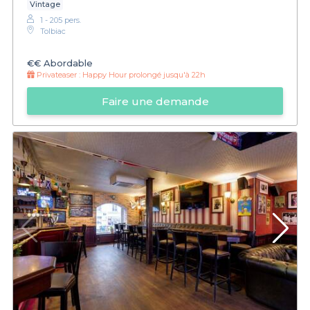
Vintage
1 - 205 pers.
Tolbiac
€€
Abordable
Privateaser :
Happy Hour prolongé jusqu'à 22h
Faire une demande