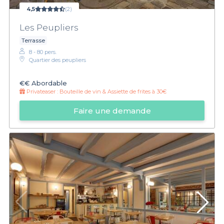
4,5
(2)
Les Peupliers
Terrasse
8 - 80 pers.
Quartier des peupliers
€€
Abordable
Privateaser :
Bouteille de vin & Assiette de frites à 30€
Faire une demande