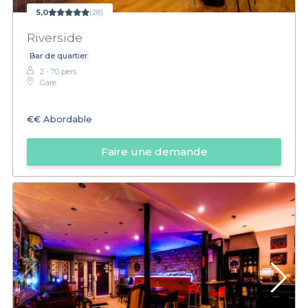
5,0
(28)
Riverside
Bar de quartier
2 - 70 pers.
Gare
€€
Abordable
Faire une demande