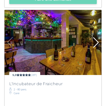
5,0
(287)
L'Incubateur de Fraicheur
2 - 80 pers.
Gare