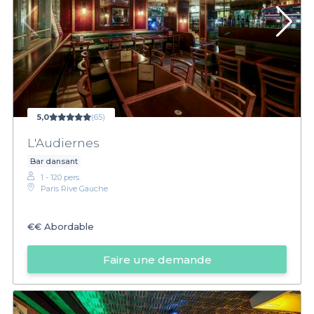
5,0
(65)
L'Audiernes
Bar dansant
1 - 120 pers.
Paris Rive Gauche
€€
Abordable
Faire une demande