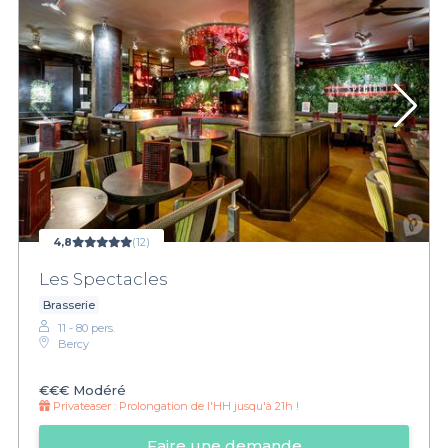
4,8
(12)
Les Spectacles
Brasserie
11 - 80 pers.
Bercy
€€€
Modéré
Privateaser :
Prolongation de l'HH jusqu'à 21h !
Faire une demande