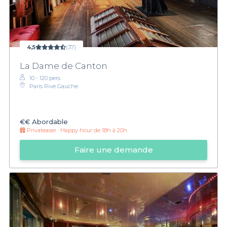
4,5
(37)
La Dame de Canton
10 - 120 pers.
Paris Rive Gauche
€€
Abordable
Privateaser :
Happy hour de 18h à 20h
Faire une demande