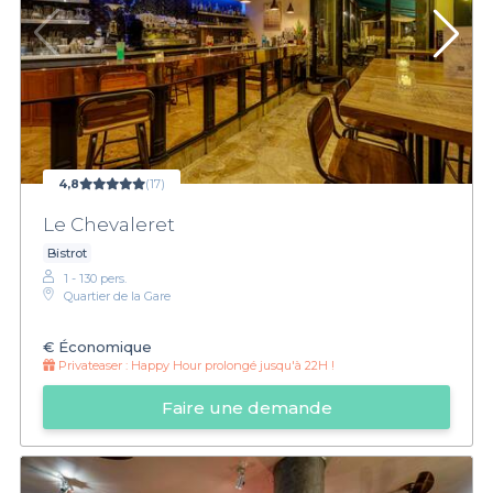
4,8
(17)
Le Chevaleret
Bistrot
1 - 130 pers.
Quartier de la Gare
€
Économique
Privateaser :
Happy Hour prolongé jusqu'à 22H !
Faire une demande