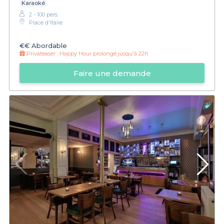
Karaoké
2 - 100 pers.
Place d'Italie
€€
Abordable
Privateaser :
Happy Hour prolongé jusqu'à 22h
Faire une demande