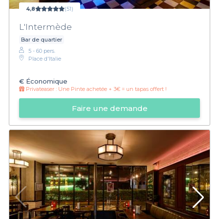
4,8
(51)
L'Intermède
Bar de quartier
5 - 60 pers.
Place d'Italie
€
Économique
Privateaser :
Une Pinte achetée + 3€ = un tapas offert !
Faire une demande