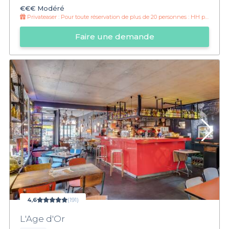
€€€
Modéré
Privateaser :
Pour toute réservation de plus de 20 personnes : HH prolongé jusqu'à minuit !
Faire une demande
4,6
(191)
L'Age d'Or