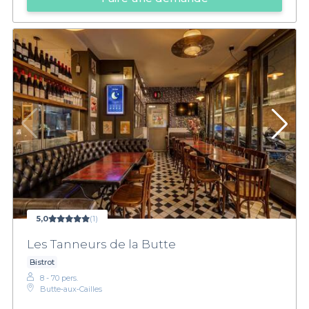
5,0
(1)
Les Tanneurs de la Butte
Bistrot
8 - 70 pers.
Butte‑aux‑Cailles