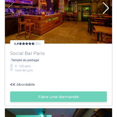
4,8
(310)
Social Bar Paris
Temple du partage
6 - 250 pers.
Gare de Lyon
€€
Abordable
Faire une demande