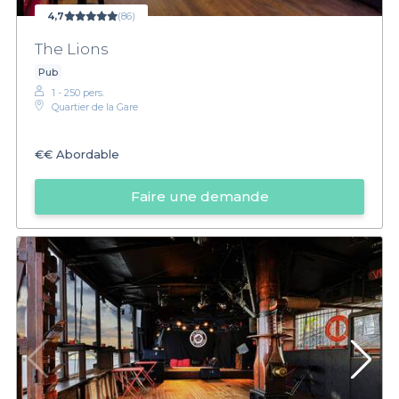
4,7
(86)
The Lions
Pub
1 - 250 pers.
Quartier de la Gare
€€
Abordable
Faire une demande