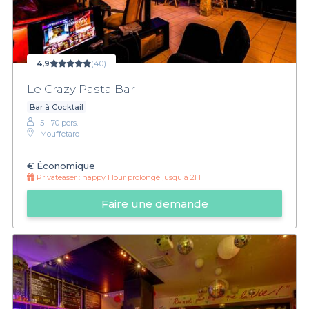
4,9
(40)
Le Crazy Pasta Bar
Bar à Cocktail
5 - 70 pers.
Mouffetard
€
Économique
Privateaser :
happy Hour prolongé jusqu'à 2H
Faire une demande