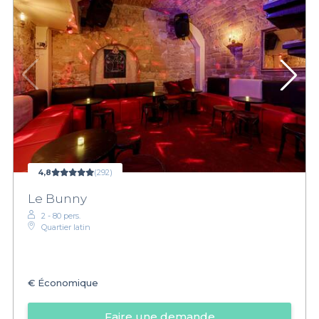
4,8
(292)
Le Bunny
2 - 80 pers.
Quartier latin
€
Économique
Faire une demande