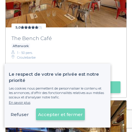
5,0
(1)
The Bench Café
Afterwork
1 - 50 pers.
Croulebarbe
€€
Abordable
Le respect de votre vie privée est notre
priorité
Faire une demande
Les cookies nous permettent de personnaliser le contenu et
les annonces, d'offrir des fonctionnalités relatives aux médias
sociaux et d'analyser notre trafic.
En savoir plus
Refuser
Accepter et fermer
Voir sur la carte