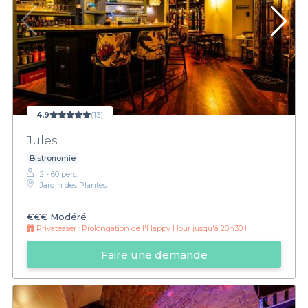
4,9
(13)
Jules
Bistronomie
2 - 60 pers.
Jardin des Plantes
€€€
Modéré
Privateaser :
Prolongation de l'Happy Hour jusqu'à 20h30 !
Faire une demande