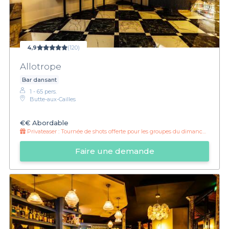
4,9
(120)
Allotrope
Bar dansant
1 - 65 pers.
Butte-aux-Cailles
€€
Abordable
Privateaser :
Tournée de shots offerte pour les groupes du dimanche au vendredi inclus
Faire une demande