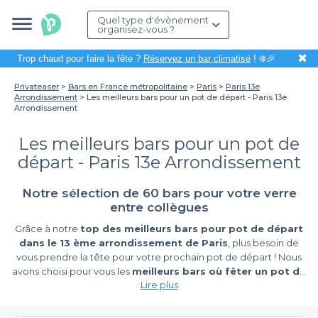
Quel type d'évènement
organisez-vous ?
✖
Trop chaud pour faire la fête ?
Réservez un bar climatisé
! ❄️🎉
Privateaser
Bars en France métropolitaine
Paris
Paris 13e
Arrondissement
Les meilleurs bars pour un pot de départ - Paris 13e
Arrondissement
Les meilleurs bars pour un pot de
départ - Paris 13e Arrondissement
Notre sélection de 60 bars pour votre verre
entre collègues
Grâce à notre
top des meilleurs bars pour pot de départ
dans le 13 ème arrondissement de Paris
, plus besoin de
vous prendre la tête pour votre prochain pot de départ ! Nous
avons choisi pour vous les
meilleurs bars où fêter un pot de
Lire plus
départ dans le 13 ème arrondissement de Paris
, afin de
vous aider à trouver le bar de vos rêves sans vous contraindre à
rechercher pendant des heures. Cette page sera votre