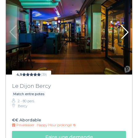
4,9
(39)
Le Dijon Bercy
Match entre potes
2 - 80 pers.
Bercy
€€
Abordable
Privateaser :
Happy Hour prolongé 🍻
Faire une demande