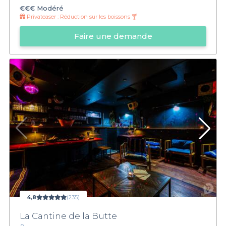
€€€
Modéré
Privateaser :
Réduction sur les boissons 🍸
Faire une demande
4,8
(235)
La Cantine de la Butte