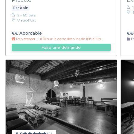
Bar à vin
2 - 60 pers.
Vieux-Port
€€
Abordable
€€
Privateaser :
-10% sur la carte des vins de 16h à 19h
Ét
Faire une demande