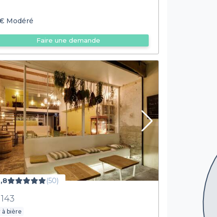
€
Modéré
Faire une demande
,8
(50)
 143
 à bière