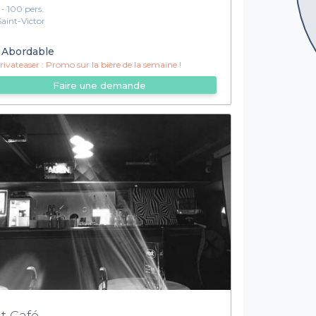
1 - 100 pers.
Saint-Victor
Abordable
ivateaser :
Promo sur la bière de la semaine !
Faire une demande
it Café