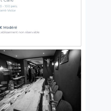
10 - 100 pers.
Saint-Victor
€
Modéré
ablissement non réservable