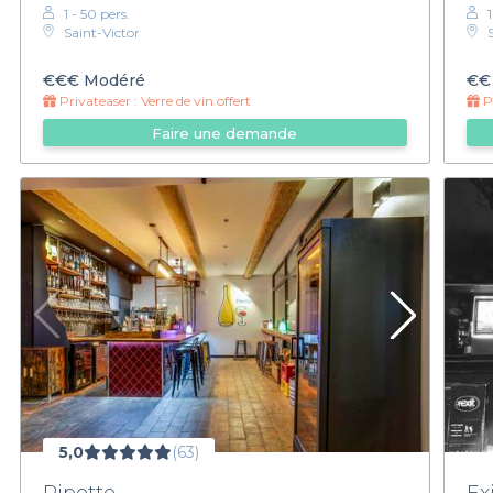
1 - 50 pers.
Saint-Victor
€€€
Modéré
€€
Privateaser :
Verre de vin offert
Pr
Faire une demande
5,0
(63)
Pipette
Ex