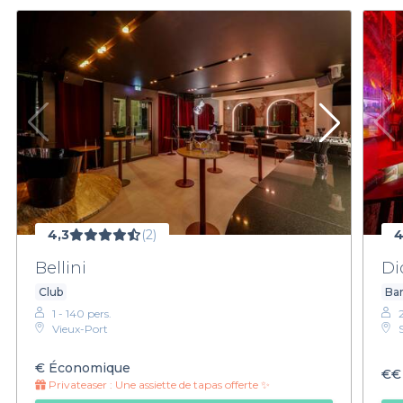
4,3
(2)
4
Bellini
Di
Club
Bar
1 - 140 pers.
Vieux-Port
€
Économique
€€
Privateaser :
Une assiette de tapas offerte ✨