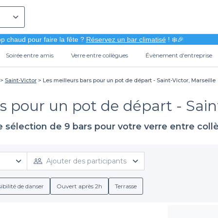
p chaud pour faire la fête ?
Réservez un bar climatisé
! ❄️🎉
Soirée entre amis
Verre entre collègues
Évènement d'entreprise
Saint-Victor
Les meilleurs bars pour un pot de départ - Saint-Victor, Marseille
s pour un pot de départ - Saint
 sélection de 9 bars pour votre verre entre col
Ajouter des participants
ibilité de danser
Ouvert après 2h
Terrasse