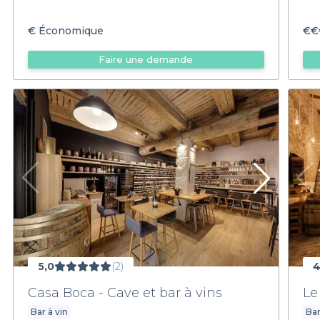
€
Économique
€€
Faire une demande
5,0
(2)
4
Casa Boca - Cave et bar à vins
Le
Bar à vin
Bar