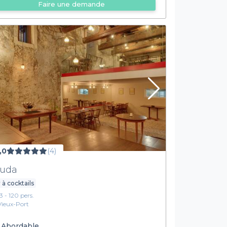
Faire une demande
,0
(4)
uda
 à cocktails
13 - 120 pers.
Vieux-Port
Abordable