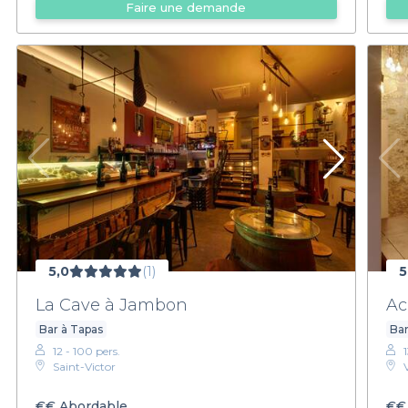
Faire une demande
5,0
(1)
5
La Cave à Jambon
Ac
Bar à Tapas
Bar
12 - 100 pers.
Saint-Victor
€€
Abordable
€€