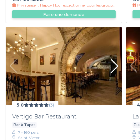
Privateaser :
Happy Hour exceptionnel pour les groupes !
Pr
Faire une demande
5,0
(3)
4
Vertigo Bar Restaurant
La
Bar à Tapas
Pia
7 - 160 pers.
Saint-Victor