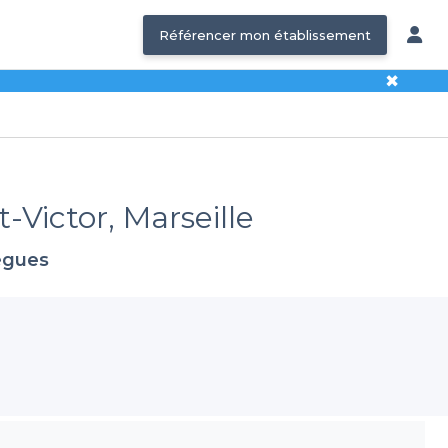
Référencer mon établissement
✖
-Victor, Marseille
lègues