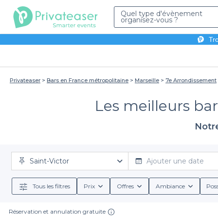
Quel type d'évènement
organisez-vous ?
Tro
Privateaser
Bars en France métropolitaine
Marseille
7e Arrondissement
Les meilleurs bar
Notre
Saint-Victor
Ajouter une date
Tous les filtres
Prix
Offres
Ambiance
Poss
Réservation et annulation gratuite