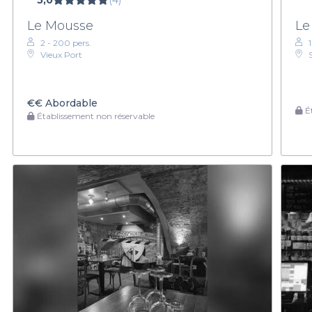
5,0
(4)
Le Mousse
Le
2 - 200 pers.
Vieux Port
€€
Abordable
Ét
Établissement non réservable