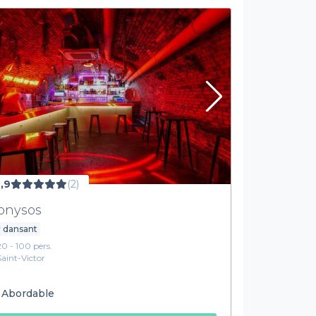
,9
(2)
onysos
 dansant
20 - 100 pers.
Saint-Victor
Abordable