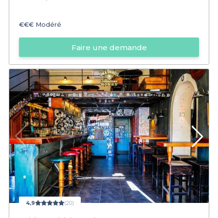
€€€
Modéré
Faire une demande
4,9
(20)