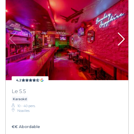
4,2
Le 5.5
Karaoké
10 - 40 pers.
Noailles
€€
Abordable