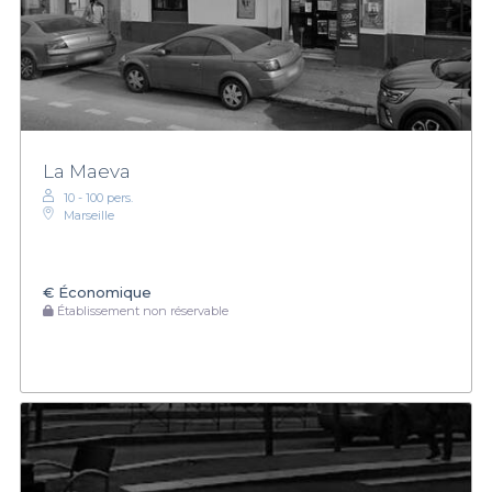
La Maeva
10 - 100 pers.
Marseille
€
Économique
Établissement non réservable