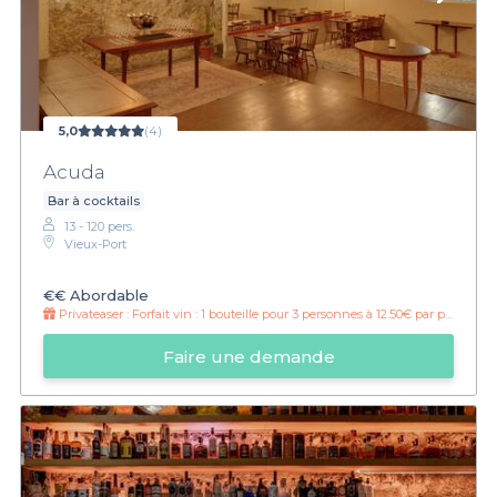
5,0
(4)
Acuda
Bar à cocktails
13 - 120 pers.
Vieux-Port
€€
Abordable
Privateaser :
Forfait vin : 1 bouteille pour 3 personnes à 12.50€ par personne !
Faire une demande