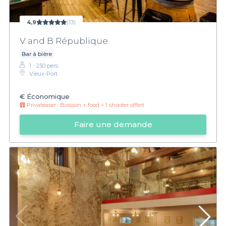
4,9
(13)
V and B République
Bar à bière
1 - 250 pers.
Vieux-Port
€
Économique
Privateaser :
Boisson + food = 1 shooter offert
Faire une demande