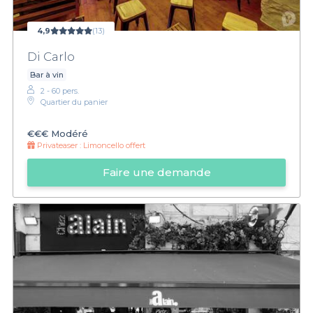
4,9
(13)
Di Carlo
Bar à vin
2 - 60 pers.
Quartier du panier
€€€
Modéré
Privateaser :
Limoncello offert
Faire une demande