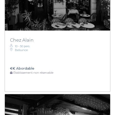
Chez Alain
10 - 50 pers.
Belsunce
€€
Abordable
Établissement non réservable