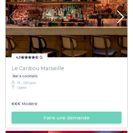
4,5
Le Caribou Marseille
Bar à cocktails
15 - 200 pers.
Opéra
€€€
Modéré
Faire une demande