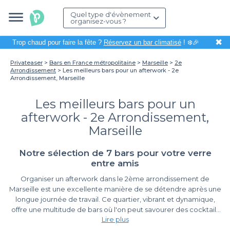
Quel type d'évènement
organisez-vous ?
✖
Trop chaud pour faire la fête ?
Réservez un bar climatisé
! ❄️🎉
Privateaser
Bars en France métropolitaine
Marseille
2e
Arrondissement
Les meilleurs bars pour un afterwork - 2e
Arrondissement, Marseille
Les meilleurs bars pour un
afterwork - 2e Arrondissement,
Marseille
Notre sélection de 7 bars pour votre verre
entre amis
Organiser un afterwork dans le 2ème arrondissement de
Marseille est une excellente manière de se détendre après une
longue journée de travail. Ce quartier, vibrant et dynamique,
offre une multitude de bars où l'on peut savourer des cocktails
Lire plus
ou des bières tout en partageant des moments conviviaux avec