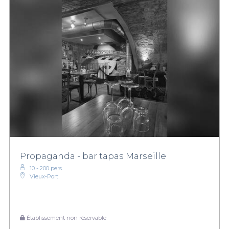
Propaganda - bar tapas Marseille
10 - 200 pers.
Vieux‑Port
Établissement non réservable