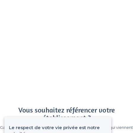
Vous souhaitez référencer votre
établissement ?
Le respect de votre vie privée est notre
Gagnez de nombreux clients parmi le million de visiteurs qui viennent
sur Privateaser chaque mois.