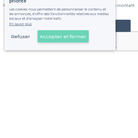
priorité
Pas de commissions et sans engagement, vous payez un montant
Les cookies nous permettent de personnaliser le contenu et
fixe sans risque de voir déraper la facture.
les annonces, d'offrir des fonctionnalités relatives aux médias
sociaux et d'analyser notre trafic.
En savoir plus
Référencer mon établissement
Refuser
Accepter et fermer
Déjà client
Besançon - Types d'évènements
<
Les meilleurs bars - Besançon
À propos de Privateaser
Privateaser Media
Privateaser en Espagne
Aide
Référencer mon établissement