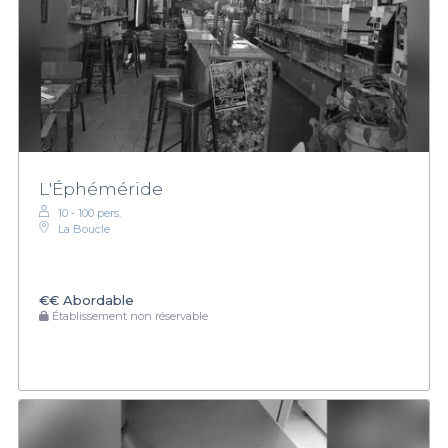
L'Éphéméride
10 - 100 pers.
La Boucle
€€
Abordable
Établissement non réservable