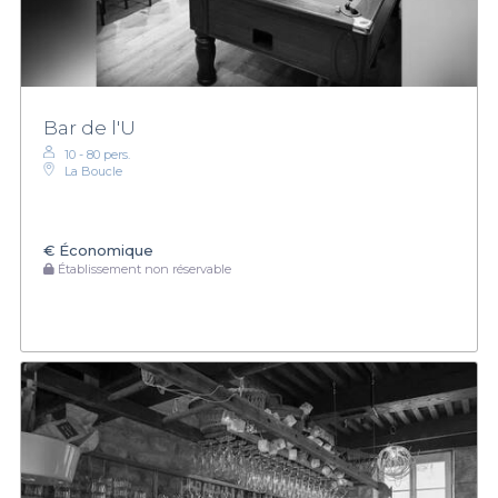
Bar de l'U
10 - 80 pers.
La Boucle
€
Économique
Établissement non réservable