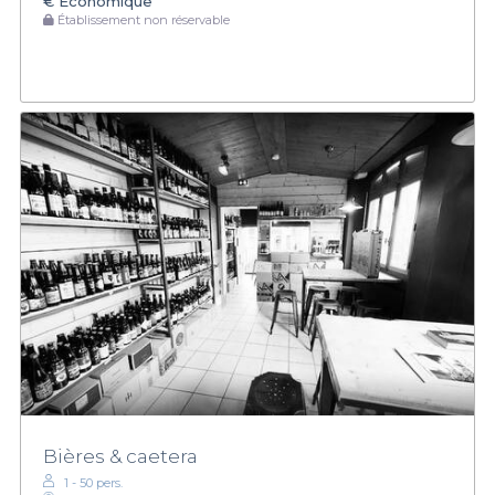
€
Économique
Établissement non réservable
Bières & caetera
1 - 50 pers.