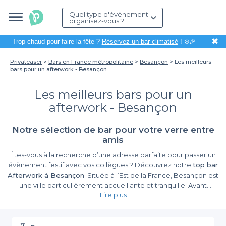
Quel type d'évènement
organisez-vous ?
✖
Trop chaud pour faire la fête ?
Réservez un bar climatisé
! ❄️🎉
Privateaser
Bars en France métropolitaine
Besançon
Les meilleurs
bars pour un afterwork - Besançon
Les meilleurs bars pour un
afterwork - Besançon
Notre sélection de bar pour votre verre entre
amis
Êtes-vous à la recherche d’une adresse parfaite pour passer un
évènement festif avec vos collègues ? Découvrez notre
top bar
Afterwork à Besançon
. Située à l’Est de la France, Besançon est
une ville particulièrement accueillante et tranquille. Avant
Lire plus
d’entrer dans le vif du sujet, visitez d’abord les musées de
Besançon. Le musée des beaux-arts et d’archéologie qui se
trouve en plein cœur de la ville est l’un des musées les plus
atypiques de France. Vous pouvez également contempler l’un