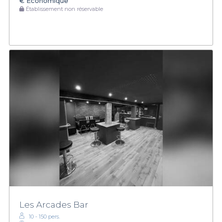
€
Économique
Établissement non réservable
Les Arcades Bar
10 - 150 pers.