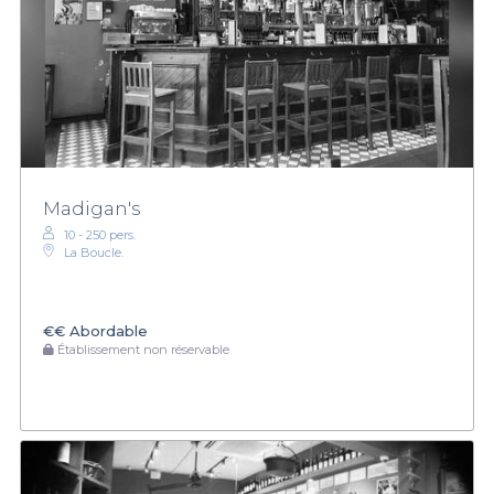
Madigan's
10 - 250 pers.
La Boucle.
€€
Abordable
Établissement non réservable