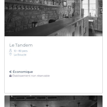
Le Tandem
10 - 80 pers.
La Boucle
€
Économique
Établissement non réservable