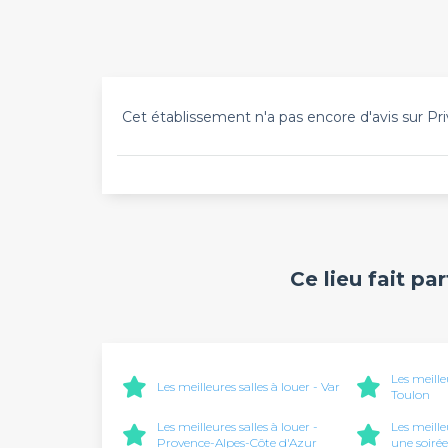
Cet établissement n'a pas encore d'avis sur Pri
Ce lieu fait pa
Les meille
Les meilleures salles à louer - Var
Toulon
Les meilleures salles à louer -
Les meille
Provence-Alpes-Côte d'Azur
une soirée