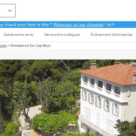
p chaud pour faire la fête ?
Réservez un bar climatisé
! ❄️🎉
Soirée entre amis
Verre entre collègues
Évènement d'entreprise
ulon
Résidence Du Cap Brun