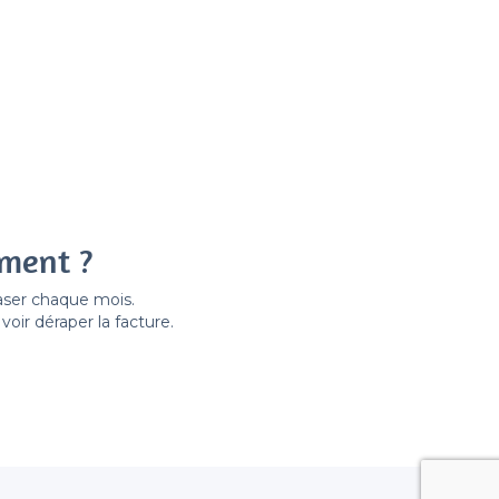
ement ?
easer chaque mois.
ir déraper la facture.