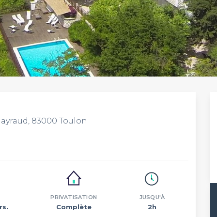
Gayraud, 83000 Toulon
PRIVATISATION
JUSQU'À
rs.
Complète
2h