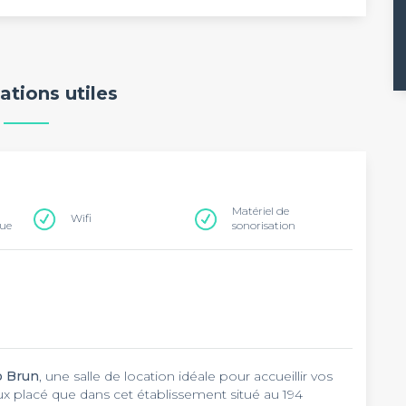
ations utiles
Matériel de
Wifi
que
sonorisation
p Brun
, une salle de location idéale pour accueillir vos
ux placé que dans cet établissement situé au 194