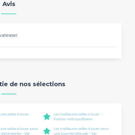
Avis
vateaser.
rtie de nos sélections
ures salles à louer -
Les meilleures salles à louer -
France métropolitaine
ures salles à louer pour
Les meilleures salles à louer pour
 d’entreprise - Var
une journée d’étude - Var