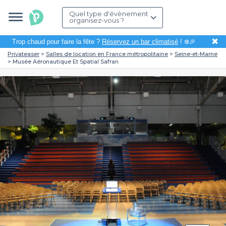
Quel type d'évènement
organisez-vous ?
✖
Trop chaud pour faire la fête ?
Réservez un bar climatisé
! ❄️🎉
Privateaser
Salles de location en France métropolitaine
Seine-et-Marne
Musée Aéronautique Et Spatial Safran