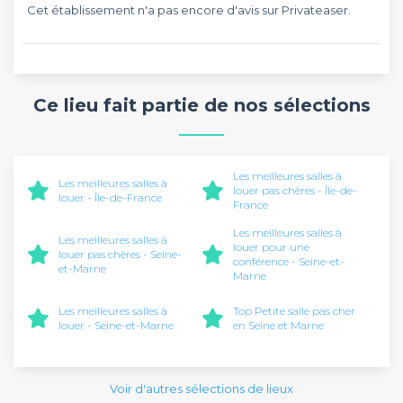
Cet établissement n'a pas encore d'avis sur Privateaser.
Ce lieu fait partie de nos sélections
Les meilleures salles à
Les meilleures salles à
louer pas chères - Île-de-
louer - Île-de-France
France
Les meilleures salles à
Les meilleures salles à
louer pour une
louer pas chères - Seine-
conférence - Seine-et-
et-Marne
Marne
Les meilleures salles à
Top Petite salle pas cher
louer - Seine-et-Marne
en Seine et Marne
Voir d'autres sélections de lieux