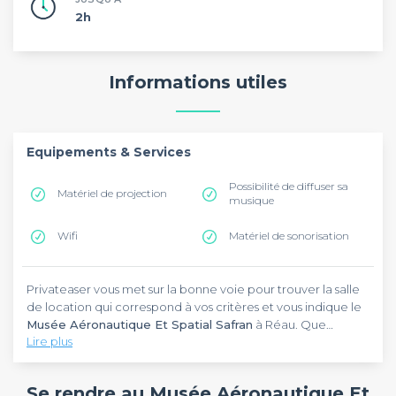
2h
Informations utiles
Equipements & Services
Possibilité de diffuser sa
Matériel de projection
musique
Wifi
Matériel de sonorisation
Privateaser vous met sur la bonne voie pour trouver la salle
de location qui correspond à vos critères et vous indique le
Musée Aéronautique Et Spatial Safran
à Réau. Que
Lire plus
demander de mieux qu'une salle de location près du
Château de Fontainebleau et des Gorges d'Apremont ? Cet
Le
Musée Aéronautique Et Spatial Safran
dispose, pour les
établissement vous comblera. Un évènement particulier en
invités, du wifi, de ramettes de papier et de matériel de
Se rendre au Musée Aéronautique Et
prévision ? Dans cette salle de location, vous pourrez
sonorisation. La capacité totale de l'espace s'élève à 1 000