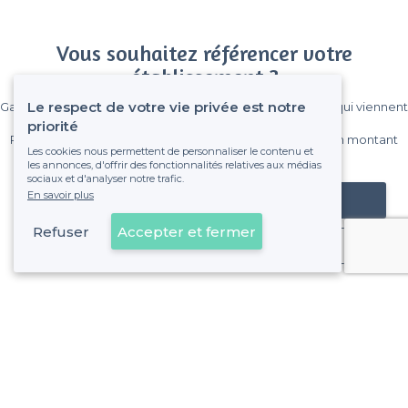
Vous souhaitez référencer votre
établissement ?
Le respect de votre vie privée est notre
Gagnez de nombreux clients parmi le million de visiteurs qui viennent
sur Privateaser chaque mois.
priorité
Pas de commissions et sans engagement, vous payez un montant
Les cookies nous permettent de personnaliser le contenu et
fixe sans risque de voir déraper la facture.
les annonces, d'offrir des fonctionnalités relatives aux médias
sociaux et d'analyser notre trafic.
En savoir plus
Référencer mon établissement
Refuser
Accepter et fermer
Déjà client
À propos de Privateaser
Privateaser Media