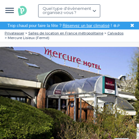
Quel type d'évènement
organisez-vous ?
✖
Trop chaud pour faire la fête ?
Réservez un bar climatisé
! ❄️🎉
Privateaser
Salles de location en France métropolitaine
Calvados
Mercure Lisieux (Fermé)