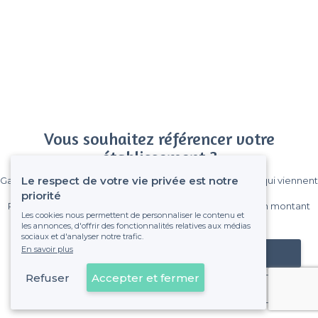
Vous souhaitez référencer votre
établissement ?
Le respect de votre vie privée est notre
Gagnez de nombreux clients parmi le million de visiteurs qui viennent
sur Privateaser chaque mois.
priorité
Pas de commissions et sans engagement, vous payez un montant
Les cookies nous permettent de personnaliser le contenu et
fixe sans risque de voir déraper la facture.
les annonces, d'offrir des fonctionnalités relatives aux médias
sociaux et d'analyser notre trafic.
En savoir plus
Référencer mon établissement
Refuser
Accepter et fermer
Déjà client