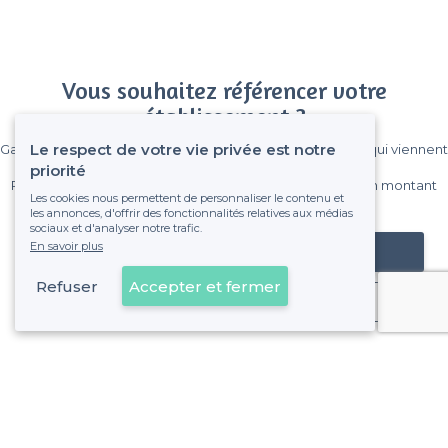
Vous souhaitez référencer votre
établissement ?
Le respect de votre vie privée est notre
Gagnez de nombreux clients parmi le million de visiteurs qui viennent
sur Privateaser chaque mois.
priorité
Pas de commissions et sans engagement, vous payez un montant
Les cookies nous permettent de personnaliser le contenu et
fixe sans risque de voir déraper la facture.
les annonces, d'offrir des fonctionnalités relatives aux médias
sociaux et d'analyser notre trafic.
En savoir plus
Référencer mon établissement
Refuser
Accepter et fermer
Déjà client
À propos de Privateaser