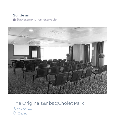
Sur devis
Établissement non réservable
The Originals&nbsp;Cholet Park
25 - 50 pers.
Cholet