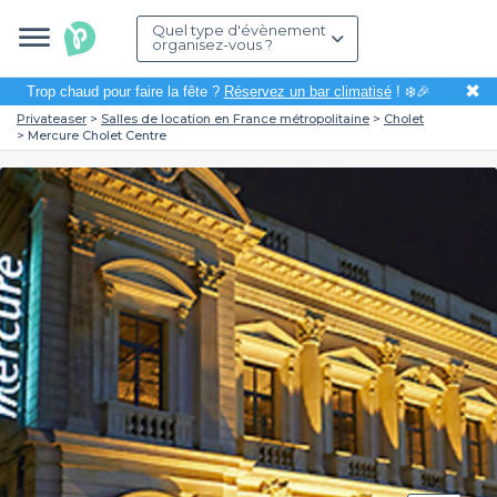
Quel type d'évènement
organisez-vous ?
✖
Trop chaud pour faire la fête ?
Réservez un bar climatisé
! ❄️🎉
Privateaser
Salles de location en France métropolitaine
Cholet
Mercure Cholet Centre