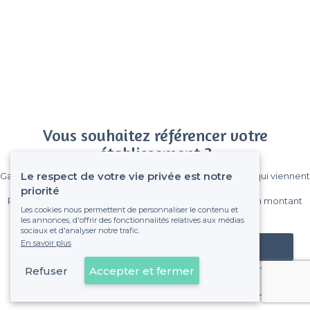
Vous souhaitez référencer votre
établissement ?
Le respect de votre vie privée est notre
Gagnez de nombreux clients parmi le million de visiteurs qui viennent
sur Privateaser chaque mois.
priorité
Pas de commissions et sans engagement, vous payez un montant
Les cookies nous permettent de personnaliser le contenu et
fixe sans risque de voir déraper la facture.
les annonces, d'offrir des fonctionnalités relatives aux médias
sociaux et d'analyser notre trafic.
En savoir plus
Référencer mon établissement
Refuser
Accepter et fermer
Déjà client