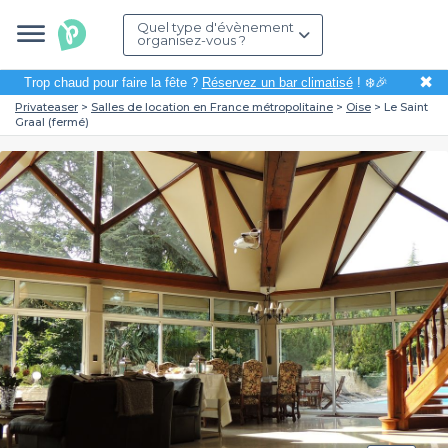
Quel type d'évènement
organisez-vous ?
✖
Trop chaud pour faire la fête ?
Réservez un bar climatisé
! ❄️🎉
Privateaser
Salles de location en France métropolitaine
Oise
Le Saint
Graal (fermé)