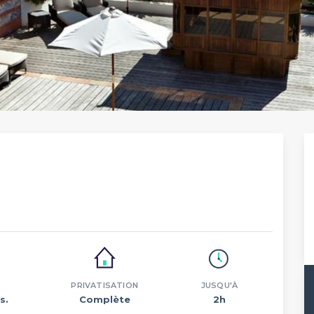
PRIVATISATION
JUSQU'À
s.
Complète
2h