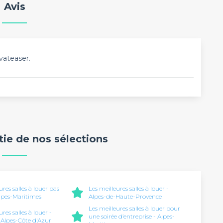
Avis
vateaser.
rtie de nos sélections
ures salles à louer pas
Les meilleures salles à louer -
Alpes-Maritimes
Alpes-de-Haute-Provence
Les meilleures salles à louer pour
ures salles à louer -
une soirée d’entreprise - Alpes-
Alpes-Côte d'Azur