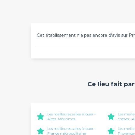
Cet établissement n'a pas encore d'avis sur Pri
Ce lieu fait pa
Les meilleures salles à louer -
Les meille
Alpes-Maritimes
chères - 
Les meilleures salles à louer -
Les meille
France métropolitaine
Provence-