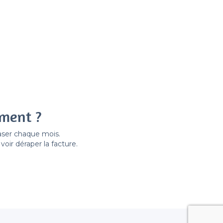
ement ?
easer chaque mois.
ir déraper la facture.