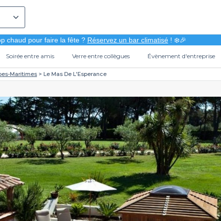
p chaud pour faire la fête ?
Réservez un bar climatisé
! ❄️🎉
Soirée entre amis
Verre entre collègues
Évènement d'entreprise
pes-Maritimes
Le Mas De L'Esperance