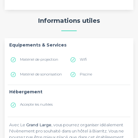
Informations utiles
Equipements & Services
Matériel de projection
Wifi
Matériel de sonorisation
Piscine
Hébergement
Accepte les nuitées
Avec Le
Grand Large
, vous pourrez organiser idéalement
l'évènement pro souhaité dans un hôtel à Biarritz. Vous ne
pourrez pas être mieux placé que dans cet établissement