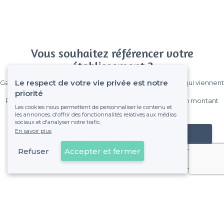
Vous souhaitez référencer votre
établissement ?
Le respect de votre vie privée est notre
Gagnez de nombreux clients parmi le million de visiteurs qui viennent
sur Privateaser chaque mois.
priorité
Pas de commissions et sans engagement, vous payez un montant
Les cookies nous permettent de personnaliser le contenu et
fixe sans risque de voir déraper la facture.
les annonces, d'offrir des fonctionnalités relatives aux médias
sociaux et d'analyser notre trafic.
En savoir plus
Référencer mon établissement
Refuser
Accepter et fermer
Déjà client