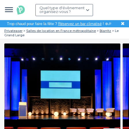
Quel type d'évènement
organisez-vous ?
✖
Trop chaud pour faire la fête ?
Réservez un bar climatisé
! ❄️🎉
Privateaser
Salles de location en France métropolitaine
Biarritz
Le
Grand Large