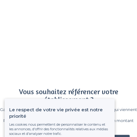
Vous souhaitez référencer votre
établissement ?
Le respect de votre vie privée est notre
Gagnez de nombreux clients parmi le million de visiteurs qui viennent
sur Privateaser chaque mois.
priorité
Pas de commissions et sans engagement, vous payez un montant
Les cookies nous permettent de personnaliser le contenu et
fixe sans risque de voir déraper la facture.
les annonces, d'offrir des fonctionnalités relatives aux médias
sociaux et d'analyser notre trafic.