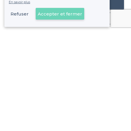
En savoir plus
Référencer mon établissement
Refuser
Accepter et fermer
Déjà client
À propos de Privateaser
Privateaser Media
Privateaser en Espagne
Aide
Référencer mon établissement
Politique de protection des données
Conditions générales d'utilisation