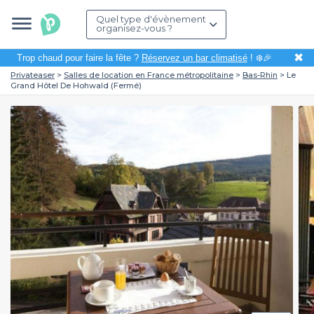
Quel type d'évènement
organisez-vous ?
✖
Trop chaud pour faire la fête ?
Réservez un bar climatisé
! ❄️🎉
Privateaser
Salles de location en France métropolitaine
Bas-Rhin
Le
Grand Hôtel De Hohwald (Fermé)