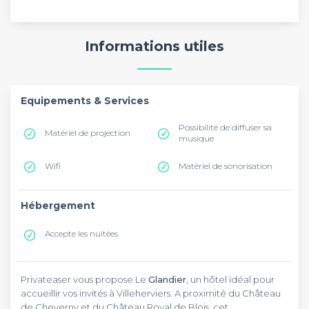
Informations utiles
Equipements & Services
Possibilité de diffuser sa
Matériel de projection
musique
Wifi
Matériel de sonorisation
Hébergement
Accepte les nuitées
Privateaser vous propose Le
Glandier
, un hôtel idéal pour
accueillir vos invités à Villeherviers. A proximité du Château
de Cheverny et du Château Royal de Blois, cet