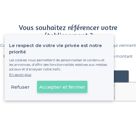
Vous souhaitez référencer votre
établissement ?
Le respect de votre vie privée est notre
Gagnez de nombreux clients parmi le million de visiteurs qui viennent
sur Privateaser chaque mois.
priorité
Pas de commissions et sans engagement, vous payez un montant
Les cookies nous permettent de personnaliser le contenu et
fixe sans risque de voir déraper la facture.
les annonces, d'offrir des fonctionnalités relatives aux médias
sociaux et d'analyser notre trafic.
En savoir plus
Référencer mon établissement
Refuser
Accepter et fermer
Déjà client
À propos de Privateaser