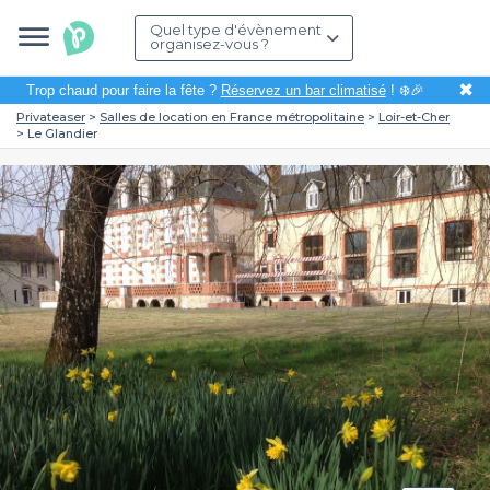
Quel type d'évènement
organisez-vous ?
✖
Trop chaud pour faire la fête ?
Réservez un bar climatisé
! ❄️🎉
Privateaser
Salles de location en France métropolitaine
Loir-et-Cher
Le Glandier