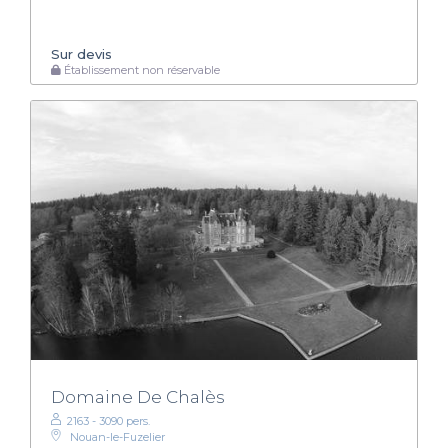
Sur devis
Établissement non réservable
Domaine De Chalès
2163 - 3090 pers.
Nouan-le-Fuzelier