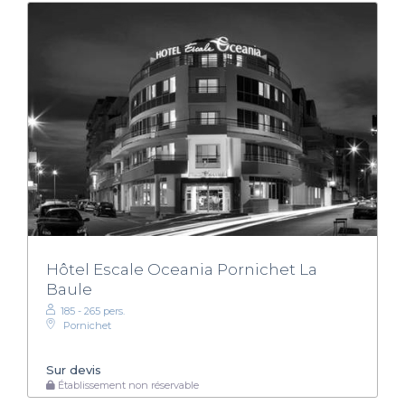
Hôtel Escale Oceania Pornichet La
Baule
185 - 265 pers.
Pornichet
Sur devis
Établissement non réservable