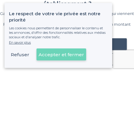
établissement ?
Le respect de votre vie privée est notre
Gagnez de nombreux clients parmi le million de visiteurs qui viennent
sur Privateaser chaque mois.
priorité
Pas de commissions et sans engagement, vous payez un montant
Les cookies nous permettent de personnaliser le contenu et
fixe sans risque de voir déraper la facture.
les annonces, d'offrir des fonctionnalités relatives aux médias
sociaux et d'analyser notre trafic.
En savoir plus
Référencer mon établissement
Refuser
Accepter et fermer
Déjà client
À propos de Privateaser
Privateaser Media
Privateaser en Espagne
Aide