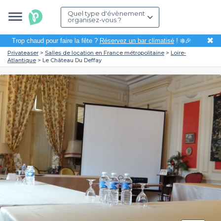
Quel type d'évènement
organisez-vous ?
✖
Trop chaud pour faire la fête ?
Réservez un bar climatisé
! ❄️🎉
Privateaser
Salles de location en France métropolitaine
Loire-
Atlantique
Le Château Du Deffay