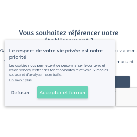
Vous souhaitez référencer votre
établissement ?
Le respect de votre vie privée est notre
Gagnez de nombreux clients parmi le million de visiteurs qui viennent
sur Privateaser chaque mois.
priorité
Pas de commissions et sans engagement, vous payez un montant
Les cookies nous permettent de personnaliser le contenu et
fixe sans risque de voir déraper la facture.
les annonces, d'offrir des fonctionnalités relatives aux médias
sociaux et d'analyser notre trafic.
En savoir plus
Référencer mon établissement
Refuser
Accepter et fermer
Déjà client