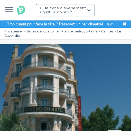
Quel type d'évènement
organisez-vous ?
✖
Trop chaud pour faire la fête ?
Réservez un bar climatisé
! ❄️🎉
Privateaser
Salles de location en France métropolitaine
Cannes
Le
Cavendish