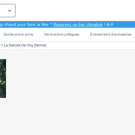
p chaud pour faire la fête ?
Réservez un bar climatisé
! ❄️🎉
Soirée entre amis
Verre entre collègues
Évènement d'entreprise
La Dariole De Viry (fermé)