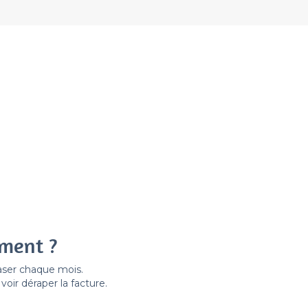
ement ?
easer chaque mois.
ir déraper la facture.