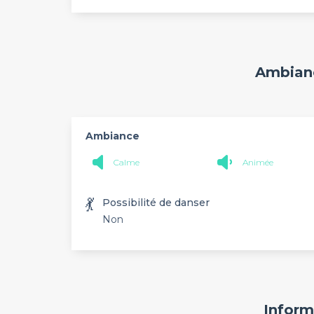
Ambianc
Ambiance
Calme
Animée
💃
Possibilité de danser
Non
Inform