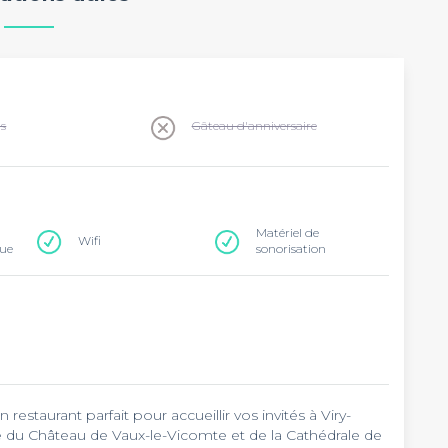
ns
Gâteau d'anniversaire
Matériel de
Wifi
que
sonorisation
un restaurant parfait pour accueillir vos invités à Viry-
té du Château de Vaux-le-Vicomte et de la Cathédrale de