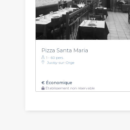
Pizza Santa Maria
1 - 60 pers.
Juvisy-sur-Orge
€
Économique
Établissement non réservable