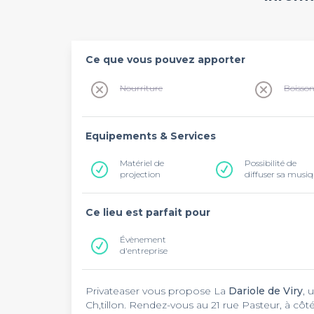
Ce que vous pouvez apporter
Nourriture
Boisso
Equipements & Services
Matériel de
Possibilité de
projection
diffuser sa musi
Ce lieu est parfait pour
Évènement
d'entreprise
Privateaser vous propose La
Dariole de Viry
, 
Ch‚tillon. Rendez-vous au 21 rue Pasteur, à cô