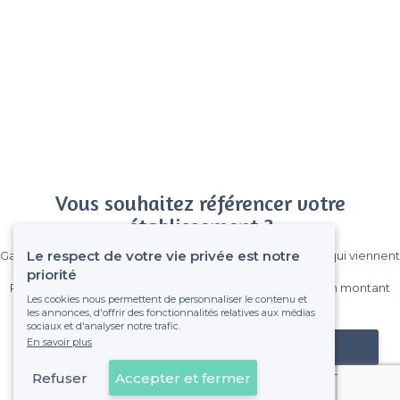
Vous souhaitez référencer votre
établissement ?
Le respect de votre vie privée est notre
Gagnez de nombreux clients parmi le million de visiteurs qui viennent
sur Privateaser chaque mois.
priorité
Pas de commissions et sans engagement, vous payez un montant
Les cookies nous permettent de personnaliser le contenu et
fixe sans risque de voir déraper la facture.
les annonces, d'offrir des fonctionnalités relatives aux médias
sociaux et d'analyser notre trafic.
En savoir plus
Référencer mon établissement
Refuser
Accepter et fermer
Déjà client