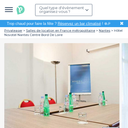
Quel type d'évènement
organisez-vous ?
✖
Trop chaud pour faire la fête ?
Réservez un bar climatisé
! ❄️🎉
Privateaser
Salles de location en France métropolitaine
Nantes
Hôtel
Novotel Nantes Centre Bord De Loire