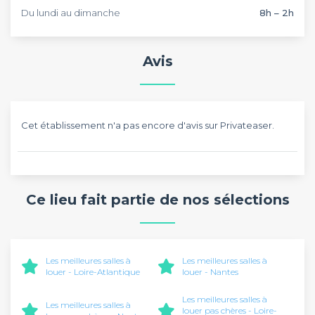
Du lundi au dimanche
8h – 2h
Avis
Cet établissement n'a pas encore d'avis sur Privateaser.
Ce lieu fait partie de nos sélections
Les meilleures salles à
Les meilleures salles à
louer - Loire-Atlantique
louer - Nantes
Les meilleures salles à
Les meilleures salles à
louer pas chères - Loire-