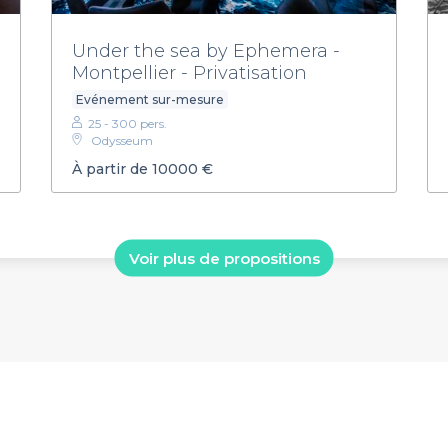
Under the sea by Ephemera -
Montpellier - Privatisation
Evénement sur-mesure
25 - 300 pers.
Odysseum
À partir de 10000 €
Voir plus de propositions