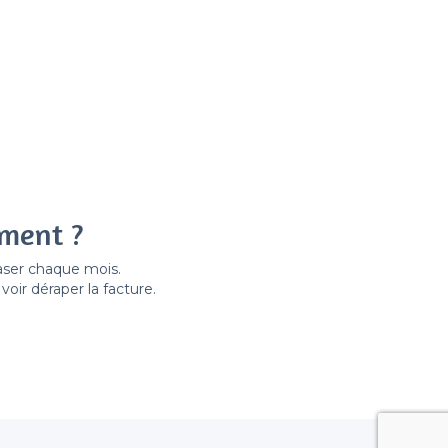
ement ?
easer chaque mois.
ir déraper la facture.