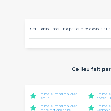
Cet établissement n'a pas encore d'avis sur Pri
Ce lieu fait pa
Les meilleures salles à louer -
Les meille
Hérault
chères - H
Les meilleures salles à louer -
Les meille
France métropolitaine
Occitanie