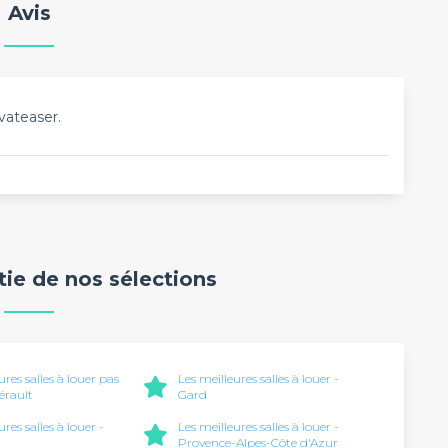
Avis
vateaser.
rtie de nos sélections
ures salles à louer pas
Les meilleures salles à louer -
érault
Gard
ures salles à louer -
Les meilleures salles à louer -
Provence-Alpes-Côte d'Azur