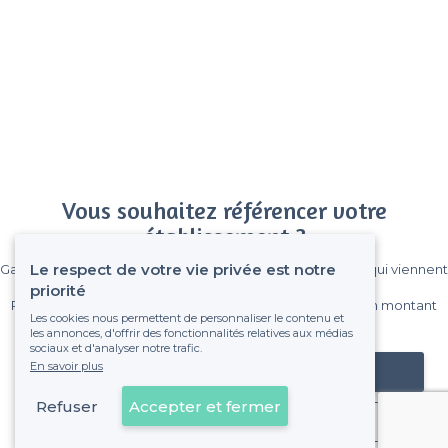
Vous souhaitez référencer votre
établissement ?
Le respect de votre vie privée est notre
Gagnez de nombreux clients parmi le million de visiteurs qui viennent
sur Privateaser chaque mois.
priorité
Pas de commissions et sans engagement, vous payez un montant
Les cookies nous permettent de personnaliser le contenu et
fixe sans risque de voir déraper la facture.
les annonces, d'offrir des fonctionnalités relatives aux médias
sociaux et d'analyser notre trafic.
En savoir plus
Référencer mon établissement
Refuser
Accepter et fermer
Déjà client