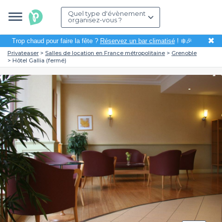
Quel type d'évènement
organisez-vous ?
✖
Trop chaud pour faire la fête ?
Réservez un bar climatisé
! ❄️🎉
Privateaser
Salles de location en France métropolitaine
Grenoble
Hôtel Gallia (fermé)