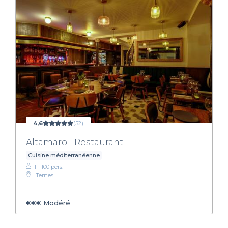
4,6
(52)
Altamaro - Restaurant
Cuisine méditerranéenne
1 - 100 pers.
Ternes
€€€
Modéré