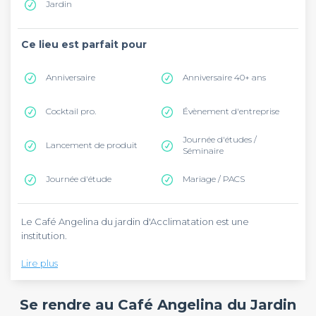
Jardin
Ce lieu est parfait pour
Anniversaire
Anniversaire 40+ ans
Cocktail pro.
Évènement d'entreprise
Journée d'études /
Lancement de produit
Séminaire
Journée d'étude
Mariage / PACS
Le Café Angelina du jardin d'Acclimatation est une
institution.
Lire plus
Vous pourrez y privatiser la superbe terrasse et/ou le salon
de thé à l'intérieur pour tous vos évènements professionnels
ou particuliers.
Se rendre au Café Angelina du Jardin