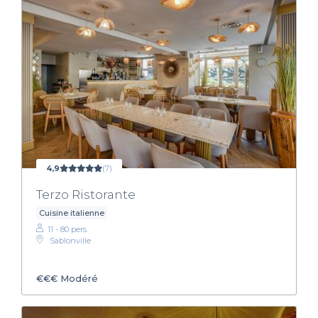
4,9
(7)
Terzo Ristorante
Cuisine italienne
11 - 80 pers.
Sablonville
€€€
Modéré