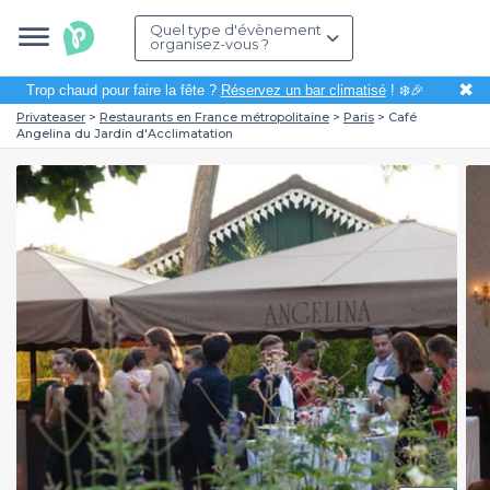
Quel type d'évènement
organisez-vous ?
✖
Trop chaud pour faire la fête ?
Réservez un bar climatisé
! ❄️🎉
Privateaser
Restaurants en France métropolitaine
Paris
Café
Angelina du Jardin d'Acclimatation