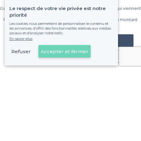
Le respect de votre vie privée est notre
Gagnez de nombreux clients parmi le million de visiteurs qui viennent
sur Privateaser chaque mois.
priorité
Pas de commissions et sans engagement, vous payez un montant
Les cookies nous permettent de personnaliser le contenu et
fixe sans risque de voir déraper la facture.
les annonces, d'offrir des fonctionnalités relatives aux médias
sociaux et d'analyser notre trafic.
En savoir plus
Référencer mon établissement
Refuser
Accepter et fermer
Déjà client
À propos de Privateaser
Privateaser Media
Privateaser en Espagne
Aide