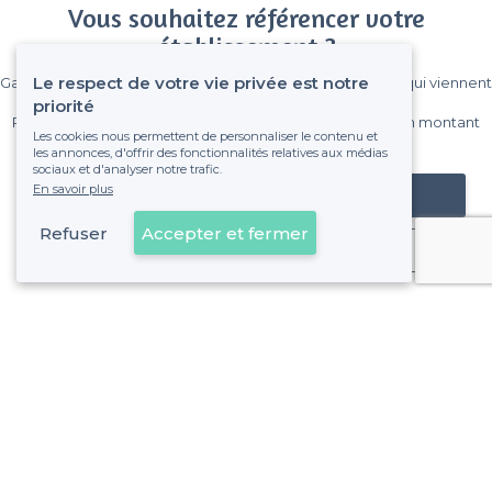
Vous souhaitez référencer votre
établissement ?
Le respect de votre vie privée est notre
Gagnez de nombreux clients parmi le million de visiteurs qui viennent
sur Privateaser chaque mois.
priorité
Pas de commissions et sans engagement, vous payez un montant
Les cookies nous permettent de personnaliser le contenu et
fixe sans risque de voir déraper la facture.
les annonces, d'offrir des fonctionnalités relatives aux médias
sociaux et d'analyser notre trafic.
En savoir plus
Référencer mon établissement
Refuser
Accepter et fermer
Déjà client
À propos de Privateaser
Privateaser Media
Privateaser en Espagne