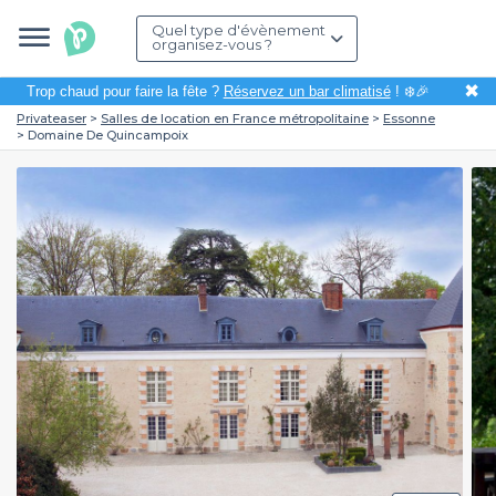
Quel type d'évènement
organisez-vous ?
✖
Trop chaud pour faire la fête ?
Réservez un bar climatisé
! ❄️🎉
Privateaser
Salles de location en France métropolitaine
Essonne
Domaine De Quincampoix