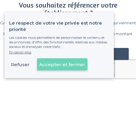
Vous souhaitez référencer votre
établissement ?
Le respect de votre vie privée est notre
Gagnez de nombreux clients parmi le million de visiteurs qui viennent
sur Privateaser chaque mois.
priorité
Pas de commissions et sans engagement, vous payez un montant
Les cookies nous permettent de personnaliser le contenu et
fixe sans risque de voir déraper la facture.
les annonces, d'offrir des fonctionnalités relatives aux médias
sociaux et d'analyser notre trafic.
En savoir plus
Référencer mon établissement
Refuser
Accepter et fermer
Déjà client
À propos de Privateaser
Privateaser Media
Privateaser en Espagne