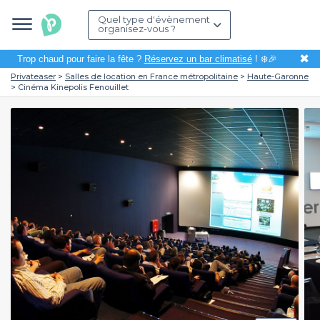
Quel type d'évènement
organisez-vous ?
✖
Trop chaud pour faire la fête ?
Réservez un bar climatisé
! ❄️🎉
Privateaser
Salles de location en France métropolitaine
Haute-Garonne
Cinéma Kinepolis Fenouillet