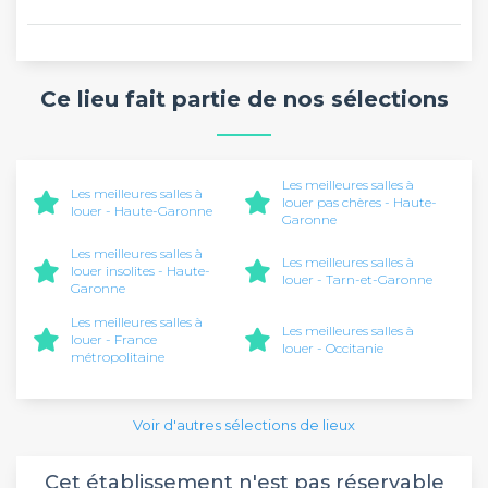
Ce lieu fait partie de nos sélections
Les meilleures salles à
Les meilleures salles à
louer pas chères - Haute-
louer - Haute-Garonne
Garonne
Les meilleures salles à
Les meilleures salles à
louer insolites - Haute-
louer - Tarn-et-Garonne
Garonne
Les meilleures salles à
Les meilleures salles à
louer - France
louer - Occitanie
métropolitaine
Voir d'autres sélections de lieux
Cet établissement n'est pas réservable