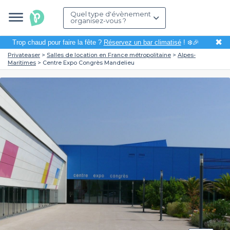
Quel type d'évènement
organisez-vous ?
✖
Trop chaud pour faire la fête ?
Réservez un bar climatisé
! ❄️🎉
Privateaser
Salles de location en France métropolitaine
Alpes-
Maritimes
Centre Expo Congrès Mandelieu