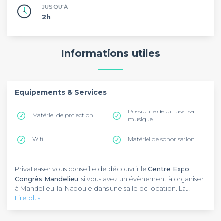
JUSQU'À
2h
Informations utiles
Equipements & Services
Possibilité de diffuser sa
Matériel de projection
musique
Wifi
Matériel de sonorisation
Privateaser vous conseille de découvrir le
Centre Expo
Congrès Mandelieu
, si vous avez un évènement à organiser
à Mandelieu-la-Napoule dans une salle de location. La
Lire plus
localisation de cet établissement est idéale, puisqu'il est
établi au 806 avenue de Cannes, à côté du Château de La
Le
Centre Expo Congrès Mandelieu
dispose, pour les
Napoule. Si vous vous demandez comment organiser une
invités, de ramettes de papier, de matériel de projection et