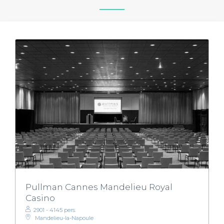
Pullman Cannes Mandelieu Royal
Casino
2901 - 4145 pers.
Mandelieu-la-Napoule