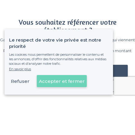
Vous souhaitez référencer votre
établissement ?
Le respect de votre vie privée est notre
Gagnez de nombreux clients parmi le million de visiteurs qui viennent
sur Privateaser chaque mois.
priorité
Pas de commissions et sans engagement, vous payez un montant
Les cookies nous permettent de personnaliser le contenu et
fixe sans risque de voir déraper la facture.
les annonces, d'offrir des fonctionnalités relatives aux médias
sociaux et d'analyser notre trafic.
En savoir plus
Référencer mon établissement
Refuser
Accepter et fermer
Déjà client
À propos de Privateaser