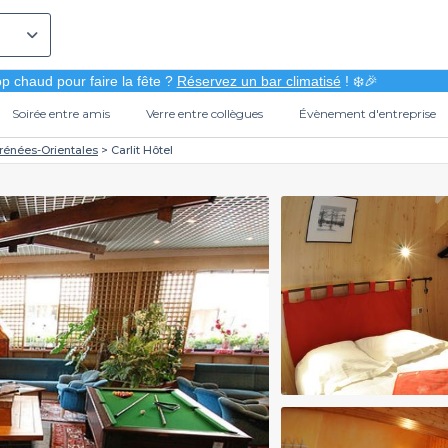
p chaud pour faire la fête ?
Réservez un bar climatisé
! ❄️🎉
Soirée entre amis
Verre entre collègues
Évènement d'entreprise
rénées-Orientales
Carlit Hôtel