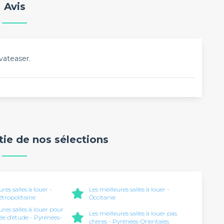
Avis
vateaser.
rtie de nos sélections
ures salles à louer -
Les meilleures salles à louer -
tropolitaine
Occitanie
ures salles à louer pour
Les meilleures salles à louer pas
ée d’étude - Pyrénées-
chères - Pyrénées-Orientales