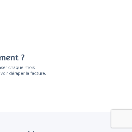
ement ?
easer chaque mois.
ir déraper la facture.