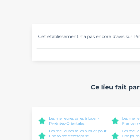
Cet établissement n'a pas encore d'avis sur Pri
Ce lieu fait pa
Les meilleures salles à louer -
Les meille
Pyrénées-Orientales
France mé
Les meilleures salles à louer pour
Les meille
une soirée d’entreprise -
une journ