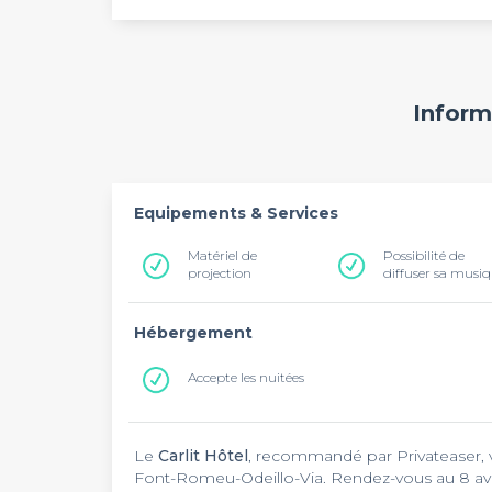
Inform
Equipements & Services
Matériel de
Possibilité de
projection
diffuser sa musi
Hébergement
Accepte les nuitées
Le
Carlit Hôtel
, recommandé par Privateaser, v
Font-Romeu-Odeillo-Via. Rendez-vous au 8 av